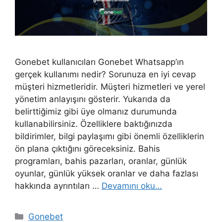
Gonebet kullanıcıları Gonebet Whatsapp’ın
gerçek kullanımı nedir? Sorunuza en iyi cevap
müşteri hizmetleridir. Müşteri hizmetleri ve yerel
yönetim anlayışını gösterir. Yukarıda da
belirttiğimiz gibi üye olmanız durumunda
kullanabilirsiniz. Özelliklere baktığınızda
bildirimler, bilgi paylaşımı gibi önemli özelliklerin
ön plana çıktığını göreceksiniz. Bahis
programları, bahis pazarları, oranlar, günlük
oyunlar, günlük yüksek oranlar ve daha fazlası
hakkında ayrıntıları …
Devamını oku…
Kategoriler
Gonebet