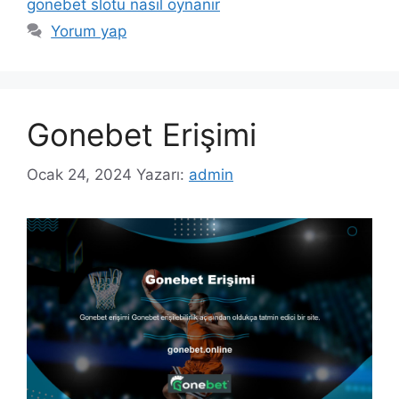
gonebet slotu nasıl oynanır
Yorum yap
Gonebet Erişimi
Ocak 24, 2024
Yazarı:
admin