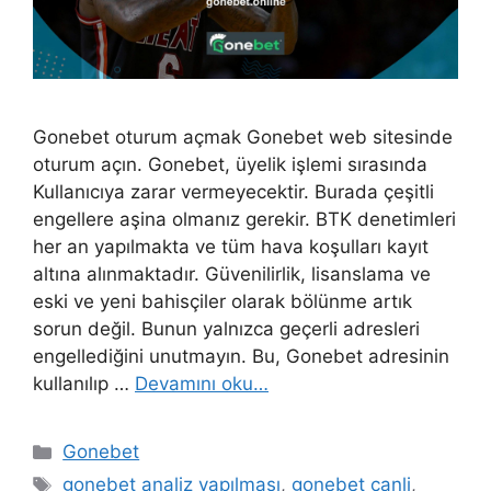
Gonebet oturum açmak Gonebet web sitesinde
oturum açın. Gonebet, üyelik işlemi sırasında
Kullanıcıya zarar vermeyecektir. Burada çeşitli
engellere aşina olmanız gerekir. BTK denetimleri
her an yapılmakta ve tüm hava koşulları kayıt
altına alınmaktadır. Güvenilirlik, lisanslama ve
eski ve yeni bahisçiler olarak bölünme artık
sorun değil. Bunun yalnızca geçerli adresleri
engellediğini unutmayın. Bu, Gonebet adresinin
kullanılıp …
Devamını oku…
Kategoriler
Gonebet
Etiketler
gonebet analiz yapılması
,
gonebet canli
,