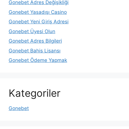
Gonebet Adres Değişikliği
Gonebet Yasadışı Casino
Gonebet Yeni Giriş Adresi
Gonebet Üyesi Olun
Gonebet Adres Bilgileri
Gonebet Bahis Lisansı
Gonebet Ödeme Yapmak
Kategoriler
Gonebet