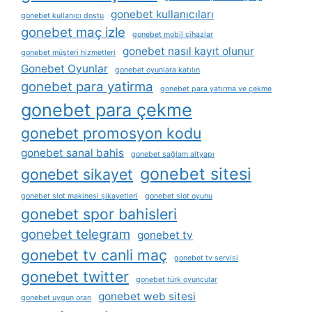
gonebet kullanıcıları
gonebet kullanıcı dostu
gonebet maç izle
gonebet mobil cihazlar
gonebet nasıl kayıt olunur
gonebet müşteri hizmetleri
Gonebet Oyunlar
gonebet oyunlara katılın
gonebet para yatirma
gonebet para yatırma ve çekme
gonebet para çekme
gonebet promosyon kodu
gonebet sanal bahis
gonebet sağlam altyapı
gonebet sitesi
gonebet sikayet
gonebet slot makinesi şikayetleri
gonebet slot oyunu
gonebet spor bahisleri
gonebet telegram
gonebet tv
gonebet tv canli maç
gonebet tv servisi
gonebet twitter
gonebet türk oyuncular
gonebet web sitesi
gonebet uygun oran