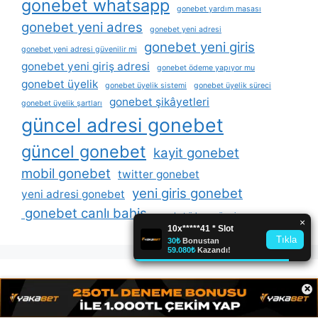
gonebet whatsapp
gonebet yardım masası
gonebet yeni adres
gonebet yeni adresi
gonebet yeni giris
gonebet yeni adresi güvenilir mi
gonebet yeni giriş adresi
gonebet ödeme yapıyor mu
gonebet üyelik
gonebet üyelik sistemi
gonebet üyelik süreci
gonebet şikâyetleri
gonebet üyelik şartları
güncel adresi gonebet
güncel gonebet
kayit gonebet
mobil gonebet
twitter gonebet
yeni giris gonebet
yeni adresi gonebet
gonebet canlı bahis
gonebet ödeme süreci
Arşivler
×