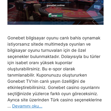
Gonebet bilgisayar oyunu canlı bahis oynamak
istiyorsanız sitede multimedya oyunları ve
bilgisayar oyunu turnuvaları için de özel
seçenekler bulunmaktadır. Dolayısıyla bu türler
için isabet oranı yüksek kuponlar
oluşturabilirsiniz. Bu e-spor olarak
tanımlanabilir. Kuponunuzu oluştururken
Gonebet TV’nin canlı yayın özelliğini de
etkinleştirebilirsiniz. Gonebet casino oyunlarını
seçtiğinizde yüzlerce farklı oyun göreceksiniz.
Ayrıca site üzerinden Türk casino seçeneklerine
…
Devamını oku…