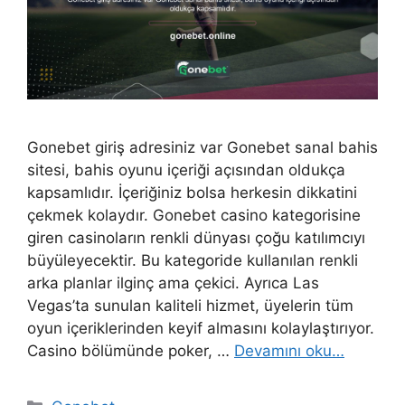
Gonebet giriş adresiniz var Gonebet sanal bahis
sitesi, bahis oyunu içeriği açısından oldukça
kapsamlıdır. İçeriğiniz bolsa herkesin dikkatini
çekmek kolaydır. Gonebet casino kategorisine
giren casinoların renkli dünyası çoğu katılımcıyı
büyüleyecektir. Bu kategoride kullanılan renkli
arka planlar ilginç ama çekici. Ayrıca Las
Vegas’ta sunulan kaliteli hizmet, üyelerin tüm
oyun içeriklerinden keyif almasını kolaylaştırıyor.
Casino bölümünde poker, …
Devamını oku…
Kategoriler