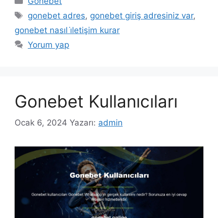
Gonebet
Etiketler
gonebet adres
,
gonebet giriş adresiniz var
,
gonebet nasıl i̇letişim kurar
Yorum yap
Gonebet Kullanıcıları
Ocak 6, 2024
Yazarı:
admin