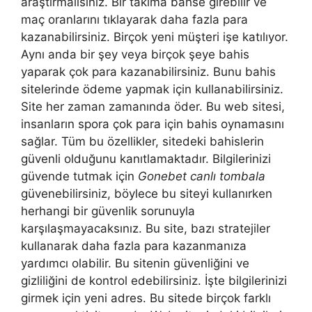
araştırmalısınız. Bir takıma bahse girebilir ve
maç oranlarını tıklayarak daha fazla para
kazanabilirsiniz. Birçok yeni müşteri işe katılıyor.
Aynı anda bir şey veya birçok şeye bahis
yaparak çok para kazanabilirsiniz. Bunu bahis
sitelerinde ödeme yapmak için kullanabilirsiniz.
Site her zaman zamanında öder. Bu web sitesi,
insanların spora çok para için bahis oynamasını
sağlar. Tüm bu özellikler, sitedeki bahislerin
güvenli olduğunu kanıtlamaktadır. Bilgilerinizi
güvende tutmak için
Gonebet canlı tombala
güvenebilirsiniz, böylece bu siteyi kullanırken
herhangi bir güvenlik sorunuyla
karşılaşmayacaksınız. Bu site, bazı stratejiler
kullanarak daha fazla para kazanmanıza
yardımcı olabilir. Bu sitenin güvenliğini ve
gizliliğini de kontrol edebilirsiniz. İşte bilgilerinizi
girmek için yeni adres. Bu sitede birçok farklı