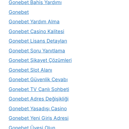
Gonebet Bahis Yardımı
Gonebet
Gonebet Yardım Alma
Gonebet Casino Kalitesi
Gonebet Lisans Detayları
Gonebet Soru Yanıtlama
Gonebet Şikayet Çözümleri
Gonebet Slot Alanı
Gonebet Güvenlik Cevabı
Gonebet TV Canlı Sohbeti
Gonebet Adres Değişikliği
Gonebet Yasadışı Casino
Gonebet Yeni Giriş Adresi
Gonebet Üyesi Olun