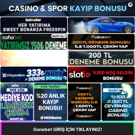
×
Gonebet GİRİŞ İÇİN TIKLAYINIZ!