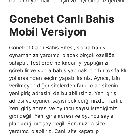
banknot yapmak için işinizde iyi olmanız gerekir.
Gonebet Canlı Bahis
Mobil Versiyon
Gonebet Canlı Bahis Sitesi, spora bahis
oynamanıza yardımcı olacak birçok özelliğe
sahiptir. Testlerde ne kadar iyi yaptığınızı
görebilir ve spora bahis yapmak için birçok farklı
yol arasından seçim yapabilirsiniz. Ayrıca, izin
verilmeyen diğer sitelerden farklı olan sitenin
yeni giriş adresini de bulabilirsiniz. Yeni giriş
adresi ve oyuncu sayısı beklediğimizden farklı.
Yeni giriş adresi ve oyuncu sayısı istediğimiz
gibi değil. Yeni giriş adresi ve oyuncu sayısı
planladığımız şey değil. Sorunuzda size
yardımcı olabiliriz. Canlı site kapatılıp