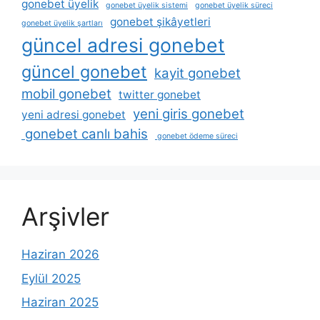
gonebet üyelik
gonebet üyelik sistemi
gonebet üyelik süreci
gonebet şikâyetleri
gonebet üyelik şartları
güncel adresi gonebet
güncel gonebet
kayit gonebet
mobil gonebet
twitter gonebet
yeni giris gonebet
yeni adresi gonebet
gonebet canlı bahis
gonebet ödeme süreci
Arşivler
Haziran 2026
Eylül 2025
Haziran 2025