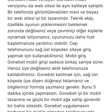
versiyonu da web sitesi ile aynı kaliteye sahiptir.
Bir telefonda görüntülenebilen mavi ve beyaz
bir web sitesi iyi bir tasarımdır. Teknik ekip,
özellikle oyunun yüklenmesini beklemek
zorunda değilseniz veya çevrimiçi diğer kişilerle
oynamak istiyorsanız, oyununuzu daha hızlı
başlatmanıza yardımcı olabilir. Cep
telefonunuzu sağ üst köşeden siteye giriş
yapmak için kullanabilirsiniz. Mobil giriş
Gonebet mobil girişi sadece birkaç saniye sürer.
Henüz üye değilseniz akıllı telefonunuza
katılabilirsiniz. Gonebet katılmak için, sağ üst
köşede üye diyen düğmeyi tıklamanız ve
bilgilerinizi formda yazmanız gerekir. Bunu 5
dakika içinde yapmalısın. Gonebet iyi bir mobil
tasarıma ve güçlü bir mobil ağa sahip güvenilir
bir bahis sitesidir. Gonebet uygulamasını