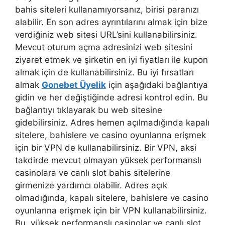
bahis siteleri kullanamıyorsanız, birisi paranızı
alabilir. En son adres ayrıntılarını almak için bize
verdiğiniz web sitesi URL’sini kullanabilirsiniz.
Mevcut oturum açma adresinizi web sitesini
ziyaret etmek ve şirketin en iyi fiyatları ile kupon
almak için de kullanabilirsiniz. Bu iyi fırsatları
almak
Gonebet Üyelik
için aşağıdaki bağlantıya
gidin ve her değiştiğinde adresi kontrol edin. Bu
bağlantıyı tıklayarak bu web sitesine
gidebilirsiniz. Adres hemen açılmadığında kapalı
sitelere, bahislere ve casino oyunlarına erişmek
için bir VPN de kullanabilirsiniz. Bir VPN, aksi
takdirde mevcut olmayan yüksek performanslı
casinolara ve canlı slot bahis sitelerine
girmenize yardımcı olabilir. Adres açık
olmadığında, kapalı sitelere, bahislere ve casino
oyunlarına erişmek için bir VPN kullanabilirsiniz.
Bu, yüksek performanslı casinolar ve canlı slot