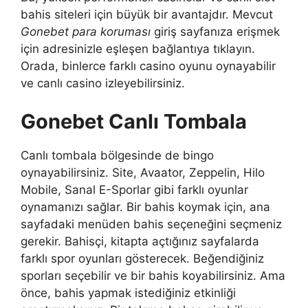
bahis siteleri için büyük bir avantajdır. Mevcut
Gonebet para koruması
giriş sayfanıza erişmek
için adresinizle eşleşen bağlantıya tıklayın.
Orada, binlerce farklı casino oyunu oynayabilir
ve canlı casino izleyebilirsiniz.
Gonebet Canlı Tombala
Canlı tombala bölgesinde de bingo
oynayabilirsiniz. Site, Avaator, Zeppelin, Hilo
Mobile, Sanal E-Sporlar gibi farklı oyunlar
oynamanızı sağlar. Bir bahis koymak için, ana
sayfadaki menüden bahis seçeneğini seçmeniz
gerekir. Bahisçi, kitapta açtığınız sayfalarda
farklı spor oyunları gösterecek. Beğendiğiniz
sporları seçebilir ve bir bahis koyabilirsiniz. Ama
önce, bahis yapmak istediğiniz etkinliği