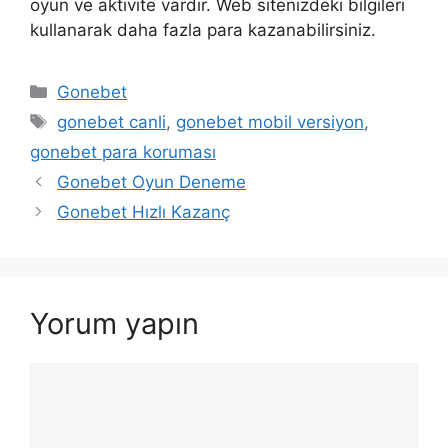
oyun ve aktivite vardır. Web sitenizdeki bilgileri
kullanarak daha fazla para kazanabilirsiniz.
Kategoriler
Gonebet
Etiketler
gonebet canli
,
gonebet mobil versiyon
,
gonebet para koruması
Gonebet Oyun Deneme
Gonebet Hızlı Kazanç
Yorum yapın
Yorum