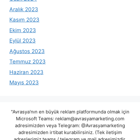
Aralık 2023
Kasım 2023
Ekim 2023
Eylül 2023
Ağustos 2023
Temmuz 2023
Haziran 2023
Mayıs 2023
"Avrasya'nın en büyük reklam platformunda olmak için
Microsoft Teams:
reklam@avrasyamarketing.com
adresimizden veya Telegram: @Avrasyamarketing
adresimizden irtibat kurabilirsiniz. (Tek iletişim
adreslerimiz teams / telegram ve mail adresimizdir.