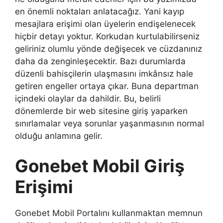
en önemli noktaları anlatacağız. Yani kayıp
mesajlara erişimi olan üyelerin endişelenecek
hiçbir detayı yoktur. Korkudan kurtulabilirseniz
geliriniz olumlu yönde değişecek ve cüzdanınız
daha da zenginleşecektir. Bazı durumlarda
düzenli bahisçilerin ulaşmasını imkânsız hale
getiren engeller ortaya çıkar. Buna departman
içindeki olaylar da dahildir. Bu, belirli
dönemlerde bir web sitesine giriş yaparken
sınırlamalar veya sorunlar yaşanmasının normal
olduğu anlamına gelir.
Gonebet Mobil Giriş
Erişimi
Gonebet Mobil Portalını kullanmaktan memnun