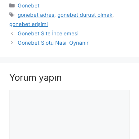
Kategoriler
Gonebet
Etiketler
gonebet adres
,
gonebet dürüst olmak
,
gonebet erişimi
Gonebet Site İncelemesi
Gonebet Slotu Nasıl Oynanır
Yorum yapın
Yorum