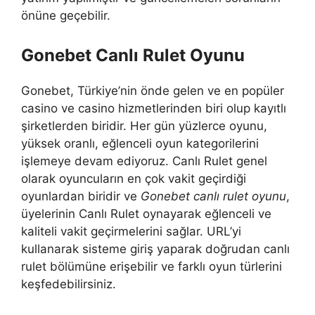
önüne geçebilir.
Gonebet Canlı Rulet Oyunu
Gonebet, Türkiye’nin önde gelen ve en popüler
casino ve casino hizmetlerinden biri olup kayıtlı
şirketlerden biridir. Her gün yüzlerce oyunu,
yüksek oranlı, eğlenceli oyun kategorilerini
işlemeye devam ediyoruz. Canlı Rulet genel
olarak oyuncuların en çok vakit geçirdiği
oyunlardan biridir ve
Gonebet canlı rulet oyunu
,
üyelerinin Canlı Rulet oynayarak eğlenceli ve
kaliteli vakit geçirmelerini sağlar. URL’yi
kullanarak sisteme giriş yaparak doğrudan canlı
rulet bölümüne erişebilir ve farklı oyun türlerini
keşfedebilirsiniz.