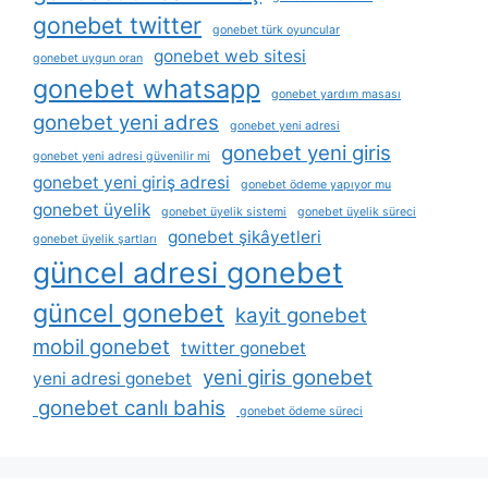
gonebet twitter
gonebet türk oyuncular
gonebet web sitesi
gonebet uygun oran
gonebet whatsapp
gonebet yardım masası
gonebet yeni adres
gonebet yeni adresi
gonebet yeni giris
gonebet yeni adresi güvenilir mi
gonebet yeni giriş adresi
gonebet ödeme yapıyor mu
gonebet üyelik
gonebet üyelik sistemi
gonebet üyelik süreci
gonebet şikâyetleri
gonebet üyelik şartları
güncel adresi gonebet
güncel gonebet
kayit gonebet
mobil gonebet
twitter gonebet
yeni giris gonebet
yeni adresi gonebet
gonebet canlı bahis
gonebet ödeme süreci