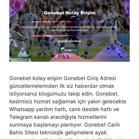
Gonebet kolay erişim Gonebet Giriş Adresi
güncellemelerinden ilk siz haberdar olmak
istiyorsanız blogumuzu takip edin. Gonebet,
kesintisiz hizmet sağlamak için yakın gelecekte
Whatsapp yardım hattı, canlı destek hattı ve
Telegram kanalı aracılığıyla hizmetlerini
sunmaya başlamayı planlıyor. Gonebet Canlı
Bahis Sitesi teknolojik gelişmelere ayak