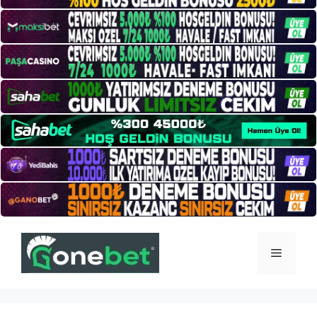
İçeriğe
atla
Menü