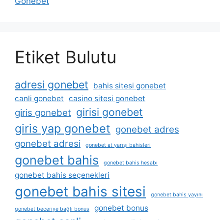
Gonebet
Etiket Bulutu
adresi gonebet
bahis sitesi gonebet
canli gonebet
casino sitesi gonebet
girisi gonebet
giris gonebet
giris yap gonebet
gonebet adres
gonebet adresi
gonebet at yarışı bahisleri
gonebet bahis
gonebet bahis hesabı
gonebet bahis seçenekleri
gonebet bahis sitesi
gonebet bahis yayını
gonebet bonus
gonebet beceriye bağlı bonus