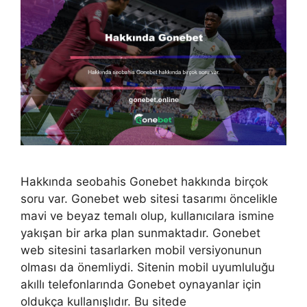
Hakkında seobahis Gonebet hakkında birçok
soru var. Gonebet web sitesi tasarımı öncelikle
mavi ve beyaz temalı olup, kullanıcılara ismine
yakışan bir arka plan sunmaktadır. Gonebet
web sitesini tasarlarken mobil versiyonunun
olması da önemliydi. Sitenin mobil uyumluluğu
akıllı telefonlarında Gonebet oynayanlar için
oldukça kullanışlıdır. Bu sitede