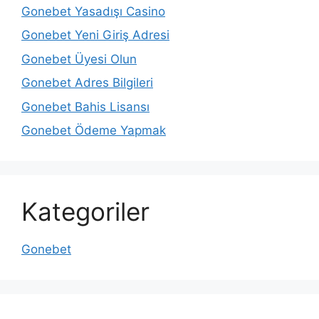
Gonebet Yasadışı Casino
Gonebet Yeni Giriş Adresi
Gonebet Üyesi Olun
Gonebet Adres Bilgileri
Gonebet Bahis Lisansı
Gonebet Ödeme Yapmak
Kategoriler
Gonebet