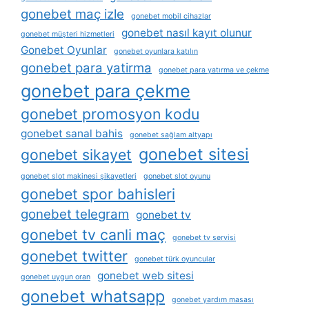
gonebet maç izle
gonebet mobil cihazlar
gonebet nasıl kayıt olunur
gonebet müşteri hizmetleri
Gonebet Oyunlar
gonebet oyunlara katılın
gonebet para yatirma
gonebet para yatırma ve çekme
gonebet para çekme
gonebet promosyon kodu
gonebet sanal bahis
gonebet sağlam altyapı
gonebet sitesi
gonebet sikayet
gonebet slot makinesi şikayetleri
gonebet slot oyunu
gonebet spor bahisleri
gonebet telegram
gonebet tv
gonebet tv canli maç
gonebet tv servisi
gonebet twitter
gonebet türk oyuncular
gonebet web sitesi
gonebet uygun oran
gonebet whatsapp
gonebet yardım masası