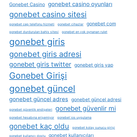
gonebet casino oyunları
Gonebet Casino
gonebet casino sitesi
gonebet com
gonebet cep telefonu hizmeti
gonebet cihazlar
gonebet durdurulan bahis sitesi
gonebet en çok oynanan rulet
gonebet giris
gonebet giris adresi
gonebet giris twitter
gonebet giris yap
Gonebet Girişi
gonebet güncel
gonebet güncel adres
gonebet güncel adresi
gonebet güvenlir mi
gonebet güvenlik endişeleri
gonebet hesabına erişemiyor
gonebet i̇os uygulama
gonebet kaç oldu
gonebet kolay sunucu girişi
gonebet kullanıcıları
gonebet kullanıcı dostu