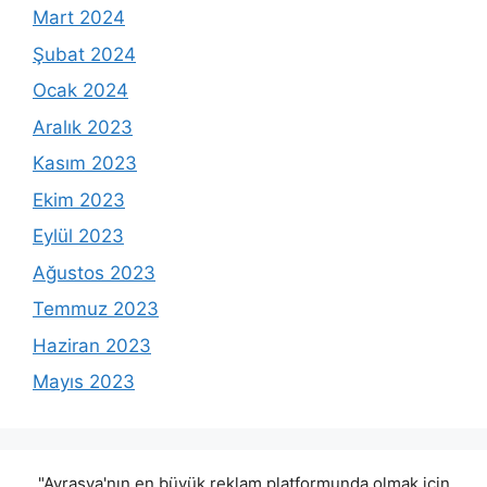
Mart 2024
Şubat 2024
Ocak 2024
Aralık 2023
Kasım 2023
Ekim 2023
Eylül 2023
Ağustos 2023
Temmuz 2023
Haziran 2023
Mayıs 2023
"Avrasya'nın en büyük reklam platformunda olmak için