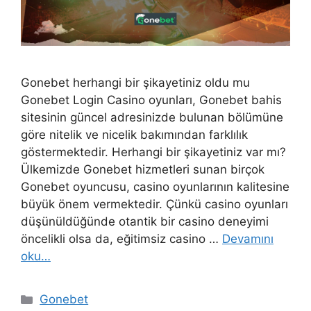
Gonebet herhangi bir şikayetiniz oldu mu
Gonebet Login Casino oyunları, Gonebet bahis
sitesinin güncel adresinizde bulunan bölümüne
göre nitelik ve nicelik bakımından farklılık
göstermektedir. Herhangi bir şikayetiniz var mı?
Ülkemizde Gonebet hizmetleri sunan birçok
Gonebet oyuncusu, casino oyunlarının kalitesine
büyük önem vermektedir. Çünkü casino oyunları
düşünüldüğünde otantik bir casino deneyimi
öncelikli olsa da, eğitimsiz casino …
Devamını
oku…
Kategoriler
Gonebet