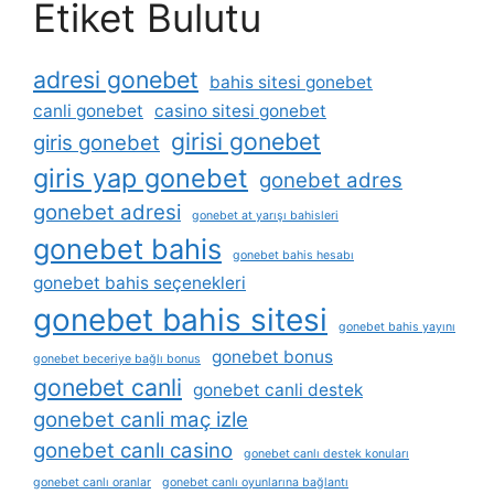
Etiket Bulutu
adresi gonebet
bahis sitesi gonebet
canli gonebet
casino sitesi gonebet
girisi gonebet
giris gonebet
giris yap gonebet
gonebet adres
gonebet adresi
gonebet at yarışı bahisleri
gonebet bahis
gonebet bahis hesabı
gonebet bahis seçenekleri
gonebet bahis sitesi
gonebet bahis yayını
gonebet bonus
gonebet beceriye bağlı bonus
gonebet canli
gonebet canli destek
gonebet canli maç izle
gonebet canlı casino
gonebet canlı destek konuları
gonebet canlı oranlar
gonebet canlı oyunlarına bağlantı