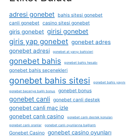
adresi gonebet
bahis sitesi gonebet
canli gonebet
casino sitesi gonebet
girisi gonebet
giris gonebet
giris yap gonebet
gonebet adres
gonebet adresi
gonebet at yarışı bahisleri
gonebet bahis
gonebet bahis hesabı
gonebet bahis seçenekleri
gonebet bahis sitesi
gonebet bahis yayını
gonebet bonus
gonebet beceriye bağlı bonus
gonebet canli
gonebet canli destek
gonebet canli maç izle
gonebet canlı casino
gonebet canlı destek konuları
gonebet canlı oranlar
gonebet canlı oyunlarına bağlantı
gonebet casino oyunları
Gonebet Casino