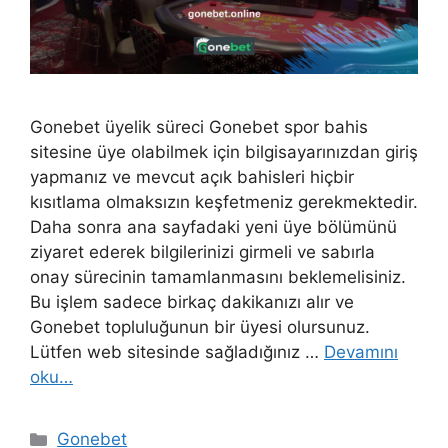
Gonebet üyelik süreci Gonebet spor bahis
sitesine üye olabilmek için bilgisayarınızdan giriş
yapmanız ve mevcut açık bahisleri hiçbir
kısıtlama olmaksızın keşfetmeniz gerekmektedir.
Daha sonra ana sayfadaki yeni üye bölümünü
ziyaret ederek bilgilerinizi girmeli ve sabırla
onay sürecinin tamamlanmasını beklemelisiniz.
Bu işlem sadece birkaç dakikanızı alır ve
Gonebet topluluğunun bir üyesi olursunuz.
Lütfen web sitesinde sağladığınız …
Devamını
oku…
Kategoriler
Gonebet