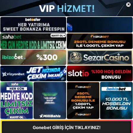
×
Gonebet GİRİŞ İÇİN TIKLAYINIZ!