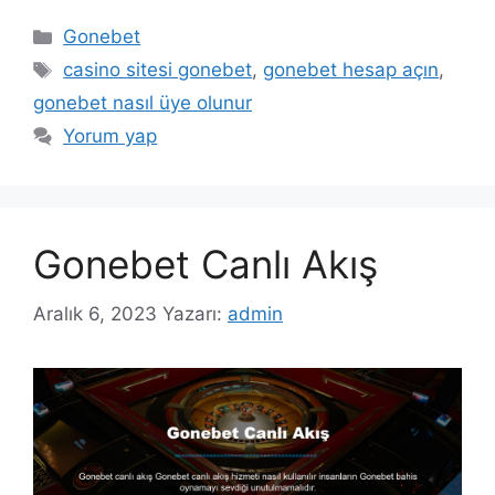
Kategoriler
Gonebet
Etiketler
casino sitesi gonebet
,
gonebet hesap açın
,
gonebet nasıl üye olunur
Yorum yap
Gonebet Canlı Akış
Aralık 6, 2023
Yazarı:
admin