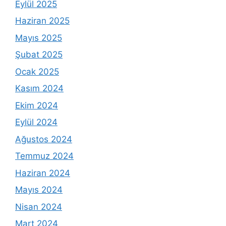
Eylül 2025
Haziran 2025
Mayıs 2025
Şubat 2025
Ocak 2025
Kasım 2024
Ekim 2024
Eylül 2024
Ağustos 2024
Temmuz 2024
Haziran 2024
Mayıs 2024
Nisan 2024
Mart 2024