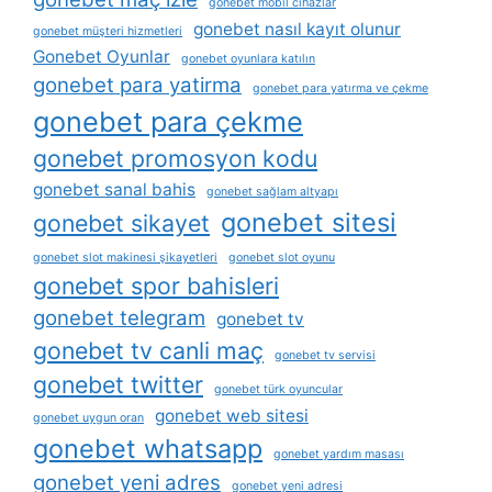
gonebet mobil cihazlar
gonebet nasıl kayıt olunur
gonebet müşteri hizmetleri
Gonebet Oyunlar
gonebet oyunlara katılın
gonebet para yatirma
gonebet para yatırma ve çekme
gonebet para çekme
gonebet promosyon kodu
gonebet sanal bahis
gonebet sağlam altyapı
gonebet sitesi
gonebet sikayet
gonebet slot makinesi şikayetleri
gonebet slot oyunu
gonebet spor bahisleri
gonebet telegram
gonebet tv
gonebet tv canli maç
gonebet tv servisi
gonebet twitter
gonebet türk oyuncular
gonebet web sitesi
gonebet uygun oran
gonebet whatsapp
gonebet yardım masası
gonebet yeni adres
gonebet yeni adresi