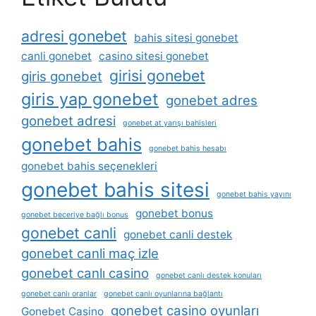
adresi gonebet
bahis sitesi gonebet
canli gonebet
casino sitesi gonebet
girisi gonebet
giris gonebet
giris yap gonebet
gonebet adres
gonebet adresi
gonebet at yarışı bahisleri
gonebet bahis
gonebet bahis hesabı
gonebet bahis seçenekleri
gonebet bahis sitesi
gonebet bahis yayını
gonebet bonus
gonebet beceriye bağlı bonus
gonebet canli
gonebet canli destek
gonebet canli maç izle
gonebet canlı casino
gonebet canlı destek konuları
gonebet canlı oranlar
gonebet canlı oyunlarına bağlantı
gonebet casino oyunları
Gonebet Casino