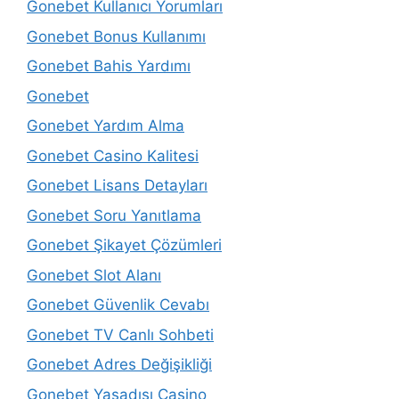
Gonebet Kullanıcı Yorumları
Gonebet Bonus Kullanımı
Gonebet Bahis Yardımı
Gonebet
Gonebet Yardım Alma
Gonebet Casino Kalitesi
Gonebet Lisans Detayları
Gonebet Soru Yanıtlama
Gonebet Şikayet Çözümleri
Gonebet Slot Alanı
Gonebet Güvenlik Cevabı
Gonebet TV Canlı Sohbeti
Gonebet Adres Değişikliği
Gonebet Yasadışı Casino