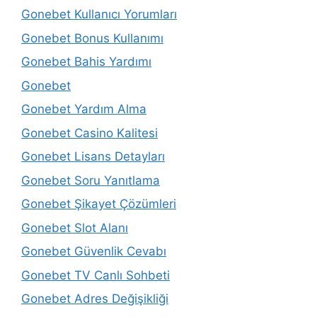
Gonebet Kullanıcı Yorumları
Gonebet Bonus Kullanımı
Gonebet Bahis Yardımı
Gonebet
Gonebet Yardım Alma
Gonebet Casino Kalitesi
Gonebet Lisans Detayları
Gonebet Soru Yanıtlama
Gonebet Şikayet Çözümleri
Gonebet Slot Alanı
Gonebet Güvenlik Cevabı
Gonebet TV Canlı Sohbeti
Gonebet Adres Değişikliği