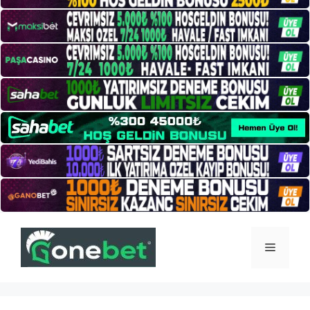
İçeriğe
atla
Menü