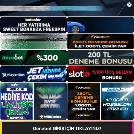
×
Gonebet GİRİŞ İÇİN TIKLAYINIZ!