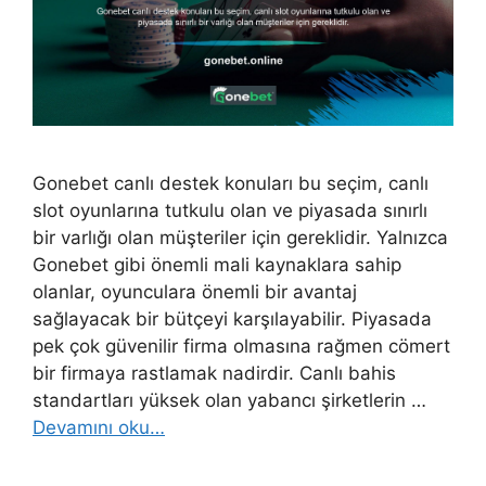
Gonebet canlı destek konuları bu seçim, canlı
slot oyunlarına tutkulu olan ve piyasada sınırlı
bir varlığı olan müşteriler için gereklidir. Yalnızca
Gonebet gibi önemli mali kaynaklara sahip
olanlar, oyunculara önemli bir avantaj
sağlayacak bir bütçeyi karşılayabilir. Piyasada
pek çok güvenilir firma olmasına rağmen cömert
bir firmaya rastlamak nadirdir. Canlı bahis
standartları yüksek olan yabancı şirketlerin …
Devamını oku…