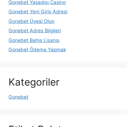
Gonebet Yasadışı Casino
Gonebet Yeni Giriş Adresi
Gonebet Üyesi Olun
Gonebet Adres Bilgileri
Gonebet Bahis Lisansı
Gonebet Ödeme Yapmak
Kategoriler
Gonebet