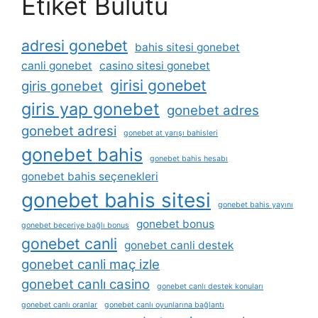
Etiket Bulutu
adresi gonebet
bahis sitesi gonebet
canli gonebet
casino sitesi gonebet
girisi gonebet
giris gonebet
giris yap gonebet
gonebet adres
gonebet adresi
gonebet at yarışı bahisleri
gonebet bahis
gonebet bahis hesabı
gonebet bahis seçenekleri
gonebet bahis sitesi
gonebet bahis yayını
gonebet bonus
gonebet beceriye bağlı bonus
gonebet canli
gonebet canli destek
gonebet canli maç izle
gonebet canlı casino
gonebet canlı destek konuları
gonebet canlı oranlar
gonebet canlı oyunlarına bağlantı