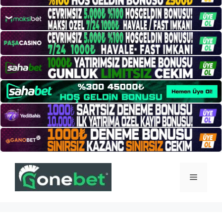
İçeriğe
atla
Menü