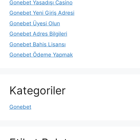
Gonebet Yasadışı Casino
Gonebet Yeni Giriş Adresi
Gonebet Üyesi Olun
Gonebet Adres Bilgileri
Gonebet Bahis Lisansı
Gonebet Ödeme Yapmak
Kategoriler
Gonebet