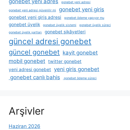
gonebet yeni adres
gonebet yeni adresi
gonebet yeni giris
gonebet yeni adresi güvenilir mi
gonebet yeni giriş adresi
gonebet ödeme yapıyor mu
gonebet üyelik
gonebet üyelik sistemi
gonebet üyelik süreci
gonebet şikâyetleri
gonebet üyelik şartları
güncel adresi gonebet
güncel gonebet
kayit gonebet
mobil gonebet
twitter gonebet
yeni giris gonebet
yeni adresi gonebet
gonebet canlı bahis
gonebet ödeme süreci
Arşivler
Haziran 2026