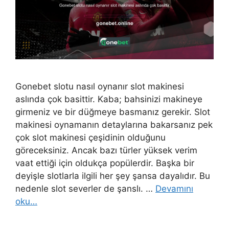
Gonebet slotu nasıl oynanır slot makinesi
aslında çok basittir. Kaba; bahsinizi makineye
girmeniz ve bir düğmeye basmanız gerekir. Slot
makinesi oynamanın detaylarına bakarsanız pek
çok slot makinesi çeşidinin olduğunu
göreceksiniz. Ancak bazı türler yüksek verim
vaat ettiği için oldukça popülerdir. Başka bir
deyişle slotlarla ilgili her şey şansa dayalıdır. Bu
nedenle slot severler de şanslı. …
Devamını
oku…