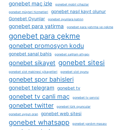
gonebet maç izle
gonebet mobil cihazlar
gonebet nasıl kayıt olunur
gonebet müşteri hizmetleri
Gonebet Oyunlar
gonebet oyunlara katılın
gonebet para yatirma
gonebet para yatırma ve çekme
gonebet para çekme
gonebet promosyon kodu
gonebet sanal bahis
gonebet sağlam altyapı
gonebet sitesi
gonebet sikayet
gonebet slot makinesi şikayetleri
gonebet slot oyunu
gonebet spor bahisleri
gonebet telegram
gonebet tv
gonebet tv canli maç
gonebet tv servisi
gonebet twitter
gonebet türk oyuncular
gonebet web sitesi
gonebet uygun oran
gonebet whatsapp
gonebet yardım masası