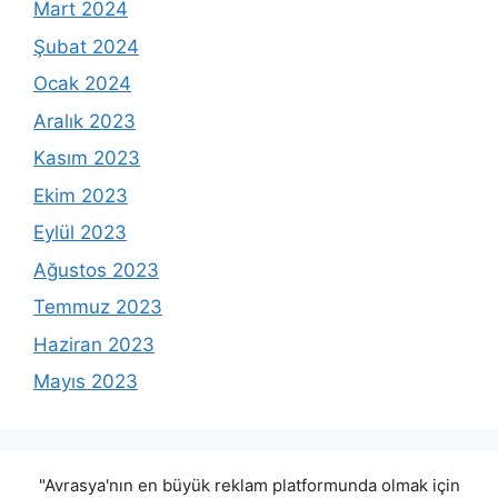
Mart 2024
Şubat 2024
Ocak 2024
Aralık 2023
Kasım 2023
Ekim 2023
Eylül 2023
Ağustos 2023
Temmuz 2023
Haziran 2023
Mayıs 2023
"Avrasya'nın en büyük reklam platformunda olmak için