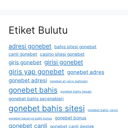
Etiket Bulutu
adresi gonebet
bahis sitesi gonebet
canli gonebet
casino sitesi gonebet
girisi gonebet
giris gonebet
giris yap gonebet
gonebet adres
gonebet adresi
gonebet at yarışı bahisleri
gonebet bahis
gonebet bahis hesabı
gonebet bahis seçenekleri
gonebet bahis sitesi
gonebet bahis yayını
gonebet bonus
gonebet beceriye bağlı bonus
gonebet canli
gonebet canli destek