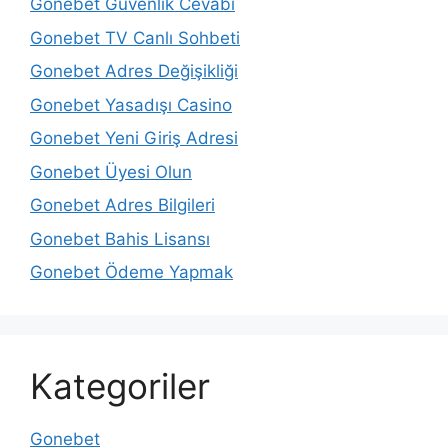
Gonebet Güvenlik Cevabı
Gonebet TV Canlı Sohbeti
Gonebet Adres Değişikliği
Gonebet Yasadışı Casino
Gonebet Yeni Giriş Adresi
Gonebet Üyesi Olun
Gonebet Adres Bilgileri
Gonebet Bahis Lisansı
Gonebet Ödeme Yapmak
Kategoriler
Gonebet