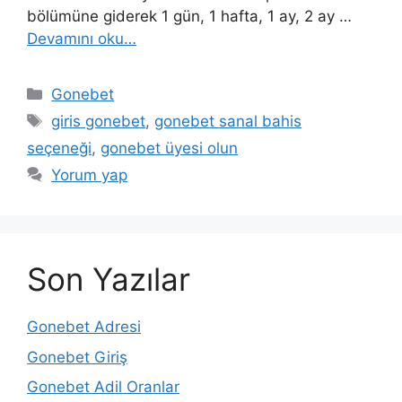
bölümüne giderek 1 gün, 1 hafta, 1 ay, 2 ay …
Devamını oku…
Kategoriler
Gonebet
Etiketler
giris gonebet
,
gonebet sanal bahis
seçeneği
,
gonebet üyesi olun
Yorum yap
Son Yazılar
Gonebet Adresi
Gonebet Giriş
Gonebet Adil Oranlar