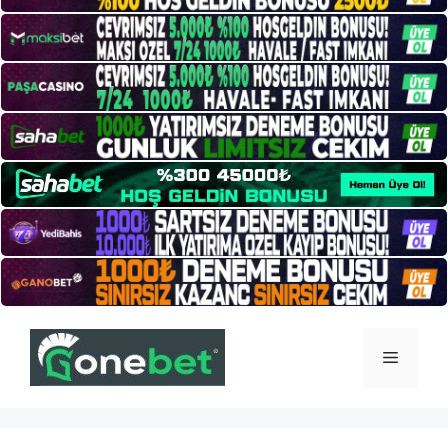
İçeriğe
atla
Menü