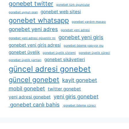
gonebet twitter
gonebet türk oyuncular
gonebet web sitesi
gonebet uygun oran
gonebet whatsapp
gonebet yardım masası
gonebet yeni adres
gonebet yeni adresi
gonebet yeni giris
gonebet yeni adresi güvenilir mi
gonebet yeni giriş adresi
gonebet ödeme yapıyor mu
gonebet üyelik
gonebet üyelik sistemi
gonebet üyelik süreci
gonebet şikâyetleri
gonebet üyelik şartları
güncel adresi gonebet
güncel gonebet
kayit gonebet
mobil gonebet
twitter gonebet
yeni giris gonebet
yeni adresi gonebet
gonebet canlı bahis
gonebet ödeme süreci