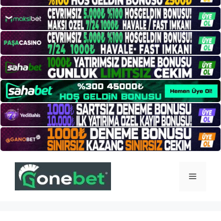
İçeriğe
atla
Menü