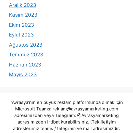
Aralık 2023
Kasım 2023
Ekim 2023
Eylül 2023
Ağustos 2023
Temmuz 2023
Haziran 2023
Mayıs 2023
"Avrasya'nın en büyük reklam platformunda olmak için
Microsoft Teams:
reklam@avrasyamarketing.com
adresimizden veya Telegram: @Avrasyamarketing
adresimizden irtibat kurabilirsiniz. (Tek iletişim
adreslerimiz teams / telegram ve mail adresimizdir.