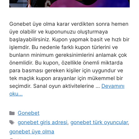
Gonebet üye olma karar verdikten sonra hemen
üye olabilir ve kuponunuzu oluşturmaya
başlayabilirsiniz. Kupon yapmak basit ve hızlı bir
işlemdir. Bu nedenle farklı kupon türlerini ve
bunların minimum gereksinimlerini anlamak çok
önemlidir. Bu kupon, özellikle önemli miktarda
para basması gereken kişiler için uygundur ve
tek maçlık kupon arayanlar için mükemmel bir
seçimdir. Sanal oyun aktivitelerine …
Devamını
oku…
Kategoriler
Gonebet
Etiketler
gonebet giris adresi
,
gonebet türk oyuncular
,
gonebet üye olma