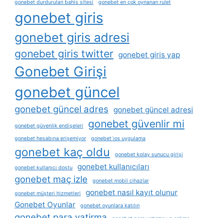
gonebet durdurulan bahis sitesi
gonebet en çok oynanan rulet
gonebet giris
gonebet giris adresi
gonebet giris twitter
gonebet giris yap
Gonebet Girişi
gonebet güncel
gonebet güncel adres
gonebet güncel adresi
gonebet güvenlir mi
gonebet güvenlik endişeleri
gonebet hesabına erişemiyor
gonebet i̇os uygulama
gonebet kaç oldu
gonebet kolay sunucu girişi
gonebet kullanıcıları
gonebet kullanıcı dostu
gonebet maç izle
gonebet mobil cihazlar
gonebet nasıl kayıt olunur
gonebet müşteri hizmetleri
Gonebet Oyunlar
gonebet oyunlara katılın
gonebet para yatirma