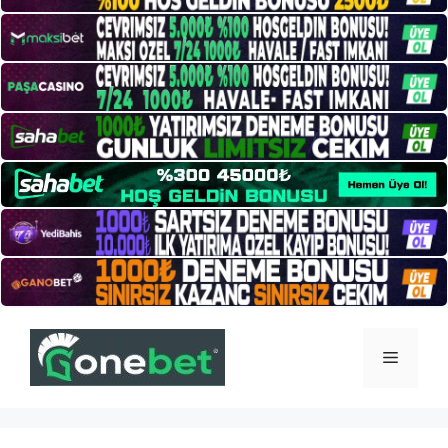
İçeriğe
atla
Menü