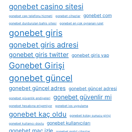
gonebet casino sitesi
gonebet com
gonebet cep telefonu hizmeti
gonebet cihazlar
gonebet durdurulan bahis sitesi
gonebet en çok oynanan rulet
gonebet giris
gonebet giris adresi
gonebet giris twitter
gonebet giris yap
Gonebet Girişi
gonebet güncel
gonebet güncel adres
gonebet güncel adresi
gonebet güvenlir mi
gonebet güvenlik endişeleri
gonebet hesabına erişemiyor
gonebet i̇os uygulama
gonebet kaç oldu
gonebet kolay sunucu girişi
gonebet kullanıcıları
gonebet kullanıcı dostu
gonebet maç izle
gonebet mobil cihazlar