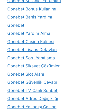
Gonebet Kullanıcı Yorumları
Gonebet Bonus Kullanımı
Gonebet Bahis Yardımı
Gonebet
Gonebet Yardım Alma
Gonebet Casino Kalitesi
Gonebet Lisans Detayları
Gonebet Soru Yanıtlama
Gonebet Şikayet Çözümleri
Gonebet Slot Alanı
Gonebet Güvenlik Cevabı
Gonebet TV Canlı Sohbeti
Gonebet Adres Değişikliği
Gonebet Yasadışı Casino