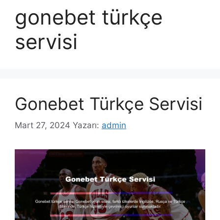
gonebet türkçe
servisi
Gonebet Türkçe Servisi
Mart 27, 2024
Yazarı:
admin