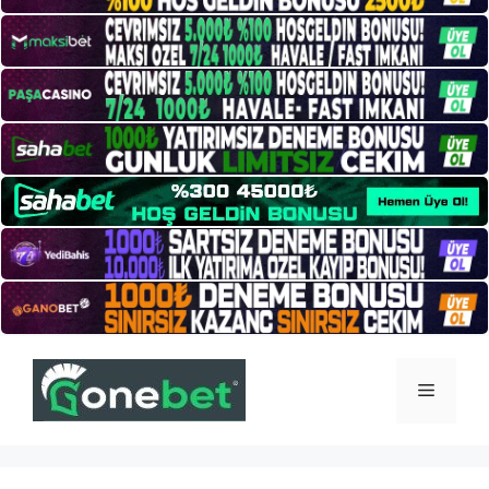
İçeriğe
atla
Menü