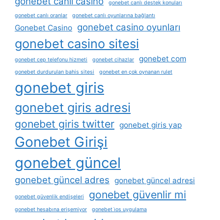
gonebet canlı casino
gonebet canlı destek konuları
gonebet canlı oranlar
gonebet canlı oyunlarına bağlantı
gonebet casino oyunları
Gonebet Casino
gonebet casino sitesi
gonebet com
gonebet cep telefonu hizmeti
gonebet cihazlar
gonebet durdurulan bahis sitesi
gonebet en çok oynanan rulet
gonebet giris
gonebet giris adresi
gonebet giris twitter
gonebet giris yap
Gonebet Girişi
gonebet güncel
gonebet güncel adres
gonebet güncel adresi
gonebet güvenlir mi
gonebet güvenlik endişeleri
gonebet hesabına erişemiyor
gonebet i̇os uygulama