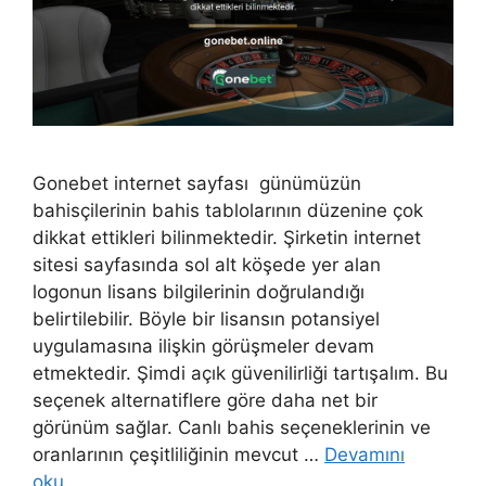
Gonebet internet sayfası günümüzün
bahisçilerinin bahis tablolarının düzenine çok
dikkat ettikleri bilinmektedir. Şirketin internet
sitesi sayfasında sol alt köşede yer alan
logonun lisans bilgilerinin doğrulandığı
belirtilebilir. Böyle bir lisansın potansiyel
uygulamasına ilişkin görüşmeler devam
etmektedir. Şimdi açık güvenilirliği tartışalım. Bu
seçenek alternatiflere göre daha net bir
görünüm sağlar. Canlı bahis seçeneklerinin ve
oranlarının çeşitliliğinin mevcut …
Devamını
oku…