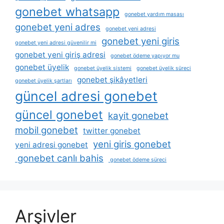
gonebet whatsapp
gonebet yardım masası
gonebet yeni adres
gonebet yeni adresi
gonebet yeni giris
gonebet yeni adresi güvenilir mi
gonebet yeni giriş adresi
gonebet ödeme yapıyor mu
gonebet üyelik
gonebet üyelik sistemi
gonebet üyelik süreci
gonebet şikâyetleri
gonebet üyelik şartları
güncel adresi gonebet
güncel gonebet
kayit gonebet
mobil gonebet
twitter gonebet
yeni giris gonebet
yeni adresi gonebet
gonebet canlı bahis
gonebet ödeme süreci
Arşivler