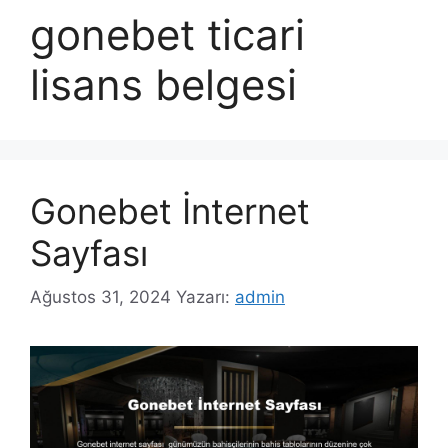
gonebet ticari
lisans belgesi
Gonebet İnternet
Sayfası
Ağustos 31, 2024
Yazarı:
admin