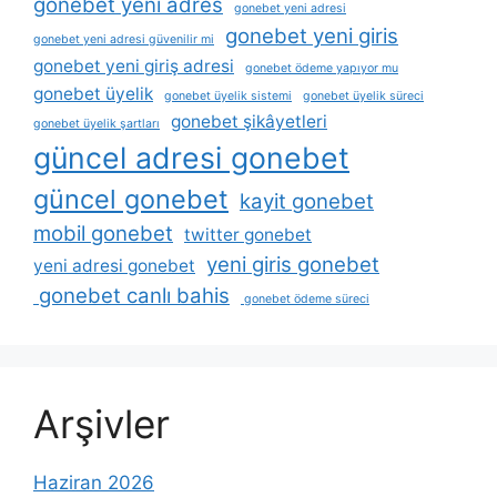
gonebet yeni adres
gonebet yeni adresi
gonebet yeni giris
gonebet yeni adresi güvenilir mi
gonebet yeni giriş adresi
gonebet ödeme yapıyor mu
gonebet üyelik
gonebet üyelik sistemi
gonebet üyelik süreci
gonebet şikâyetleri
gonebet üyelik şartları
güncel adresi gonebet
güncel gonebet
kayit gonebet
mobil gonebet
twitter gonebet
yeni giris gonebet
yeni adresi gonebet
gonebet canlı bahis
gonebet ödeme süreci
Arşivler
Haziran 2026