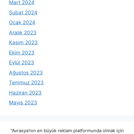
Mart 2024
Şubat 2024
Ocak 2024
Aralık 2023
Kasım 2023
Ekim 2023
Eylül 2023
Ağustos 2023
Temmuz 2023
Haziran 2023
Mayıs 2023
"Avrasya'nın en büyük reklam platformunda olmak için