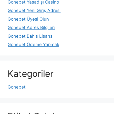
Gonebet Yasadışı Casino
Gonebet Yeni Giriş Adresi
Gonebet Üyesi Olun
Gonebet Adres Bilgileri
Gonebet Bahis Lisansı
Gonebet Ödeme Yapmak
Kategoriler
Gonebet