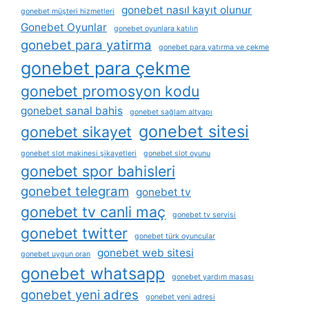
gonebet nasıl kayıt olunur
gonebet müşteri hizmetleri
Gonebet Oyunlar
gonebet oyunlara katılın
gonebet para yatirma
gonebet para yatırma ve çekme
gonebet para çekme
gonebet promosyon kodu
gonebet sanal bahis
gonebet sağlam altyapı
gonebet sitesi
gonebet sikayet
gonebet slot makinesi şikayetleri
gonebet slot oyunu
gonebet spor bahisleri
gonebet telegram
gonebet tv
gonebet tv canli maç
gonebet tv servisi
gonebet twitter
gonebet türk oyuncular
gonebet web sitesi
gonebet uygun oran
gonebet whatsapp
gonebet yardım masası
gonebet yeni adres
gonebet yeni adresi