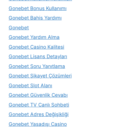
Gonebet Bonus Kullanımı
Gonebet Bahis Yardımı
Gonebet
Gonebet Yardım Alma
Gonebet Casino Kalitesi
Gonebet Lisans Detayları
Gonebet Soru Yanıtlama
Gonebet Şikayet Çözümleri
Gonebet Slot Alanı
Gonebet Güvenlik Cevabı
Gonebet TV Canlı Sohbeti
Gonebet Adres Değişikliği
Gonebet Yasadışı Casino