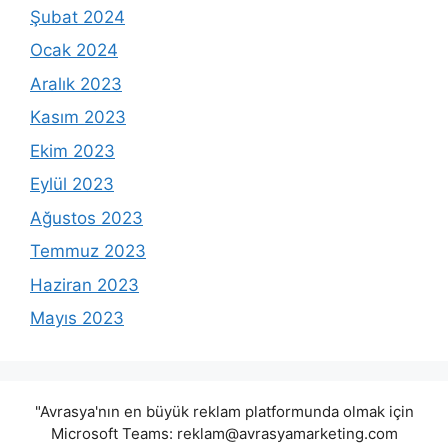
Şubat 2024
Ocak 2024
Aralık 2023
Kasım 2023
Ekim 2023
Eylül 2023
Ağustos 2023
Temmuz 2023
Haziran 2023
Mayıs 2023
"Avrasya'nın en büyük reklam platformunda olmak için
Microsoft Teams:
reklam@avrasyamarketing.com