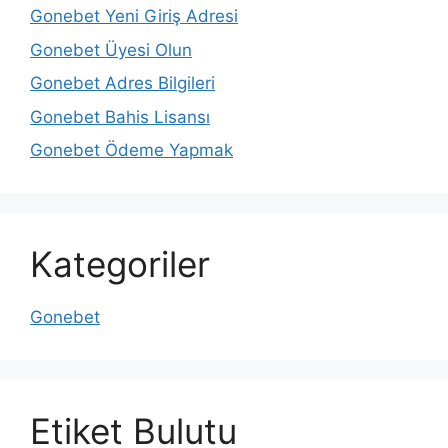
Gonebet Yeni Giriş Adresi
Gonebet Üyesi Olun
Gonebet Adres Bilgileri
Gonebet Bahis Lisansı
Gonebet Ödeme Yapmak
Kategoriler
Gonebet
Etiket Bulutu