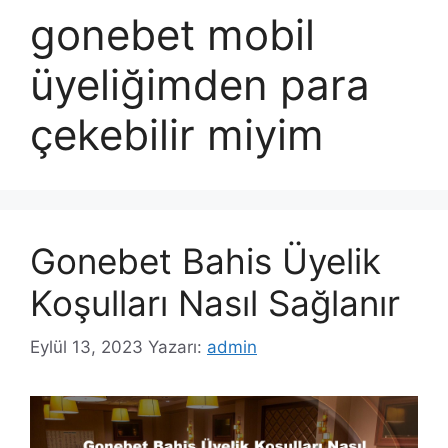
gonebet mobil
üyeliğimden para
çekebilir miyim
Gonebet Bahis Üyelik
Koşulları Nasıl Sağlanır
Eylül 13, 2023
Yazarı:
admin