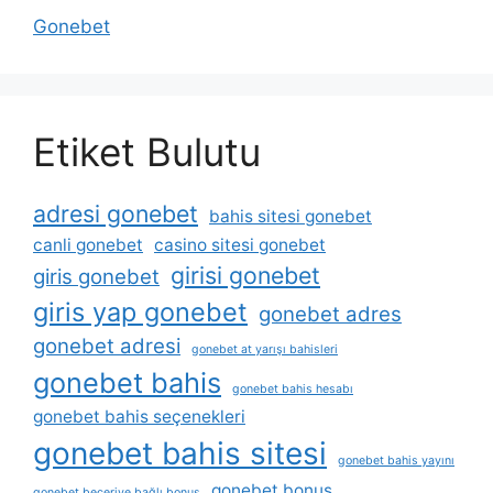
Gonebet
Etiket Bulutu
adresi gonebet
bahis sitesi gonebet
canli gonebet
casino sitesi gonebet
girisi gonebet
giris gonebet
giris yap gonebet
gonebet adres
gonebet adresi
gonebet at yarışı bahisleri
gonebet bahis
gonebet bahis hesabı
gonebet bahis seçenekleri
gonebet bahis sitesi
gonebet bahis yayını
gonebet bonus
gonebet beceriye bağlı bonus