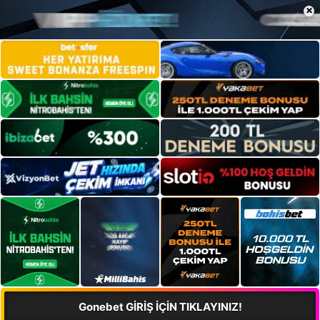
×
Gonebet GİRİŞ İÇİN TIKLAYINIZ!