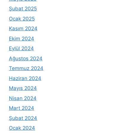
Şubat 2025
Ocak 2025
Kasım 2024
Ekim 2024
Eylül 2024
Ağustos 2024
Temmuz 2024
Haziran 2024
Mayıs 2024
Nisan 2024
Mart 2024
Şubat 2024
Ocak 2024