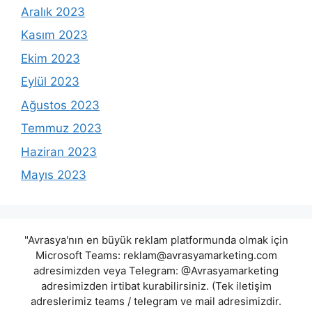
Aralık 2023
Kasım 2023
Ekim 2023
Eylül 2023
Ağustos 2023
Temmuz 2023
Haziran 2023
Mayıs 2023
"Avrasya'nın en büyük reklam platformunda olmak için
Microsoft Teams:
reklam@avrasyamarketing.com
adresimizden veya Telegram: @Avrasyamarketing
adresimizden irtibat kurabilirsiniz. (Tek iletişim
adreslerimiz teams / telegram ve mail adresimizdir.