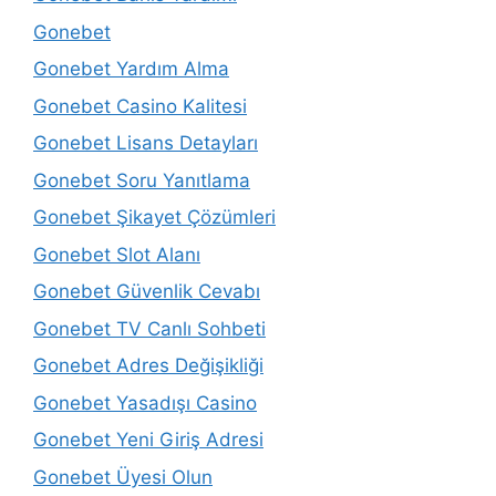
Gonebet
Gonebet Yardım Alma
Gonebet Casino Kalitesi
Gonebet Lisans Detayları
Gonebet Soru Yanıtlama
Gonebet Şikayet Çözümleri
Gonebet Slot Alanı
Gonebet Güvenlik Cevabı
Gonebet TV Canlı Sohbeti
Gonebet Adres Değişikliği
Gonebet Yasadışı Casino
Gonebet Yeni Giriş Adresi
Gonebet Üyesi Olun