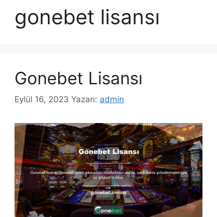
gonebet lisansı
Gonebet Lisansı
Eylül 16, 2023
Yazarı:
admin