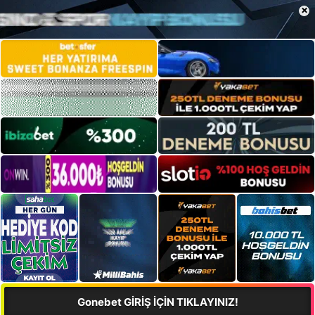
×
Gonebet GİRİŞ İÇİN TIKLAYINIZ!