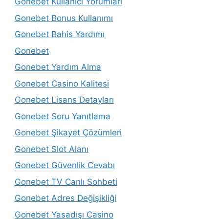
Gonebet Kullanıcı Yorumları
Gonebet Bonus Kullanımı
Gonebet Bahis Yardımı
Gonebet
Gonebet Yardım Alma
Gonebet Casino Kalitesi
Gonebet Lisans Detayları
Gonebet Soru Yanıtlama
Gonebet Şikayet Çözümleri
Gonebet Slot Alanı
Gonebet Güvenlik Cevabı
Gonebet TV Canlı Sohbeti
Gonebet Adres Değişikliği
Gonebet Yasadışı Casino