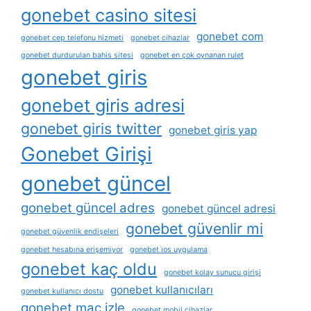
gonebet casino sitesi
gonebet com
gonebet cep telefonu hizmeti
gonebet cihazlar
gonebet durdurulan bahis sitesi
gonebet en çok oynanan rulet
gonebet giris
gonebet giris adresi
gonebet giris twitter
gonebet giris yap
Gonebet Girişi
gonebet güncel
gonebet güncel adres
gonebet güncel adresi
gonebet güvenlir mi
gonebet güvenlik endişeleri
gonebet hesabına erişemiyor
gonebet i̇os uygulama
gonebet kaç oldu
gonebet kolay sunucu girişi
gonebet kullanıcıları
gonebet kullanıcı dostu
gonebet maç izle
gonebet mobil cihazlar