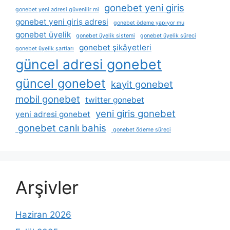
gonebet yeni giris
gonebet yeni adresi güvenilir mi
gonebet yeni giriş adresi
gonebet ödeme yapıyor mu
gonebet üyelik
gonebet üyelik sistemi
gonebet üyelik süreci
gonebet şikâyetleri
gonebet üyelik şartları
güncel adresi gonebet
güncel gonebet
kayit gonebet
mobil gonebet
twitter gonebet
yeni giris gonebet
yeni adresi gonebet
gonebet canlı bahis
gonebet ödeme süreci
Arşivler
Haziran 2026