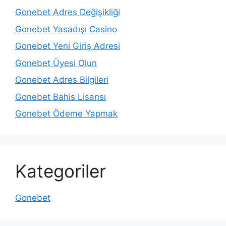
Gonebet Adres Değişikliği
Gonebet Yasadışı Casino
Gonebet Yeni Giriş Adresi
Gonebet Üyesi Olun
Gonebet Adres Bilgileri
Gonebet Bahis Lisansı
Gonebet Ödeme Yapmak
Kategoriler
Gonebet