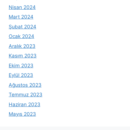
Nisan 2024
Mart 2024
Şubat 2024
Ocak 2024
Aralık 2023
Kasım 2023
Ekim 2023
Eylül 2023
Ağustos 2023
Temmuz 2023
Haziran 2023
Mayıs 2023