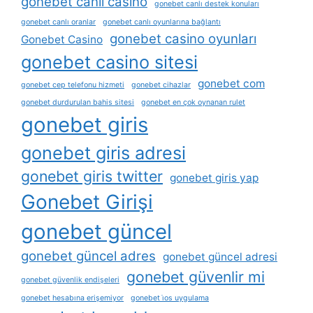
gonebet canlı casino
gonebet canlı destek konuları
gonebet canlı oranlar
gonebet canlı oyunlarına bağlantı
gonebet casino oyunları
Gonebet Casino
gonebet casino sitesi
gonebet com
gonebet cep telefonu hizmeti
gonebet cihazlar
gonebet durdurulan bahis sitesi
gonebet en çok oynanan rulet
gonebet giris
gonebet giris adresi
gonebet giris twitter
gonebet giris yap
Gonebet Girişi
gonebet güncel
gonebet güncel adres
gonebet güncel adresi
gonebet güvenlir mi
gonebet güvenlik endişeleri
gonebet hesabına erişemiyor
gonebet i̇os uygulama