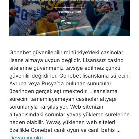
Gonebet güvenilebilir mi türkiye’deki casinolar
lisans almaya uygun değildir. Lisanssız casino
sitelerine güvenmeniz tavsiye edilmez çünkü
güvenilir değildirler. Gonebet lisanslama sürecini
Avrupa veya Rusya’da bulunan sunucular
üzerinden gerçekleştirmektedir. Lisanslama
sürecini tamamlayamayan casinolar altyapı
sorunlarıyla karşılaşıyor. Web sitenizin
altyapısındaki sorunlar yavaş yükleme sürelerine
neden olabilir. Yavaş yüklenen web siteleri
özellikle Gonebet canlı oyun ve canlı bahis …
Devamını oku…