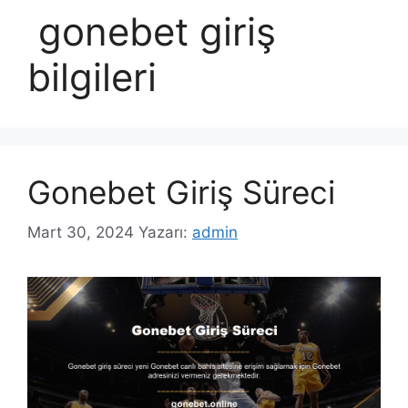
gonebet giriş
bilgileri
Gonebet Giriş Süreci
Mart 30, 2024
Yazarı:
admin