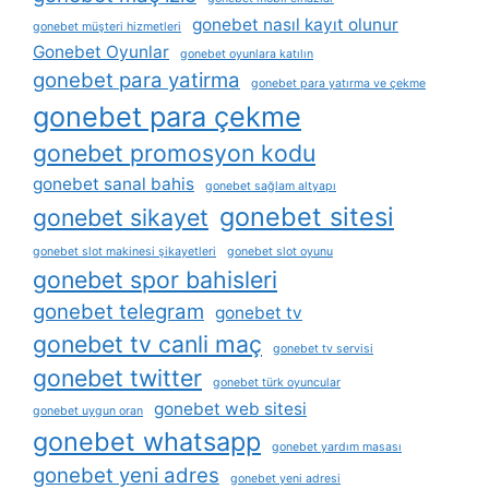
gonebet nasıl kayıt olunur
gonebet müşteri hizmetleri
Gonebet Oyunlar
gonebet oyunlara katılın
gonebet para yatirma
gonebet para yatırma ve çekme
gonebet para çekme
gonebet promosyon kodu
gonebet sanal bahis
gonebet sağlam altyapı
gonebet sitesi
gonebet sikayet
gonebet slot makinesi şikayetleri
gonebet slot oyunu
gonebet spor bahisleri
gonebet telegram
gonebet tv
gonebet tv canli maç
gonebet tv servisi
gonebet twitter
gonebet türk oyuncular
gonebet web sitesi
gonebet uygun oran
gonebet whatsapp
gonebet yardım masası
gonebet yeni adres
gonebet yeni adresi