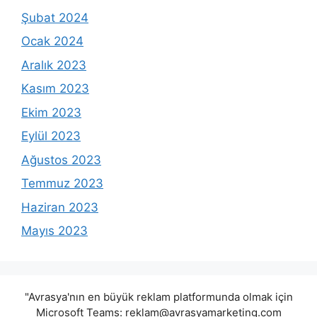
Şubat 2024
Ocak 2024
Aralık 2023
Kasım 2023
Ekim 2023
Eylül 2023
Ağustos 2023
Temmuz 2023
Haziran 2023
Mayıs 2023
"Avrasya'nın en büyük reklam platformunda olmak için
Microsoft Teams:
reklam@avrasyamarketing.com