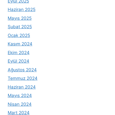
Eylül 2025
Haziran 2025
Mayıs 2025
Şubat 2025
Ocak 2025
Kasım 2024
Ekim 2024
Eylül 2024
Ağustos 2024
Temmuz 2024
Haziran 2024
Mayıs 2024
Nisan 2024
Mart 2024