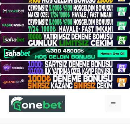
İçeriğe
atla
Menü