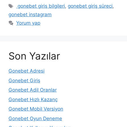
Etiketler
gonebet giriş bilgileri
,
gonebet giriş süreci
,
gonebet instagram
Yorum yap
Son Yazılar
Gonebet Adresi
Gonebet Giriş
Gonebet Adil Oranlar
Gonebet Hızlı Kazanç
Gonebet Mobil Versiyon
Gonebet Oyun Deneme