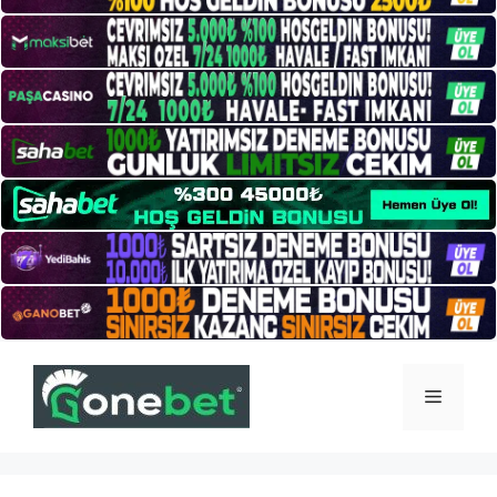
İçeriğe
atla
Menü