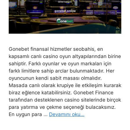
Gonebet finansal hizmetler seobahis, en
kapsamlı canlı casino oyun altyapılarından birine
sahiptir. Farklı oyunlar ve oyun markaları için
farklı limitlere sahip arclar bulunmaktadır. Her
oyuncunun kendi sabit masası olmalıdır.
Masada canlı olarak krupiye ile etkileşim kurarak
biraz eğlence katabilirsiniz. Gonebet Finance
tarafından desteklenen casino sitelerinde birçok
para yatırma ve çekme seçeneği bulacaksınız.
En uygun para …
Devamını oku…