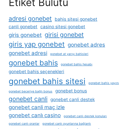
Etiket Bulutu
adresi gonebet
bahis sitesi gonebet
canli gonebet
casino sitesi gonebet
girisi gonebet
giris gonebet
giris yap gonebet
gonebet adres
gonebet adresi
gonebet at yarışı bahisleri
gonebet bahis
gonebet bahis hesabı
gonebet bahis seçenekleri
gonebet bahis sitesi
gonebet bahis yayını
gonebet bonus
gonebet beceriye bağlı bonus
gonebet canli
gonebet canli destek
gonebet canli maç izle
gonebet canlı casino
gonebet canlı destek konuları
gonebet canlı oranlar
gonebet canlı oyunlarına bağlantı