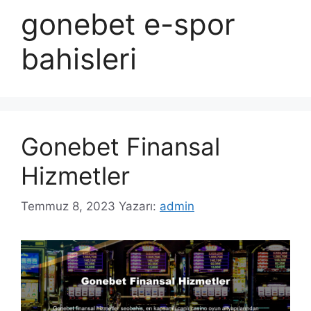
gonebet e-spor
bahisleri
Gonebet Finansal
Hizmetler
Temmuz 8, 2023
Yazarı:
admin