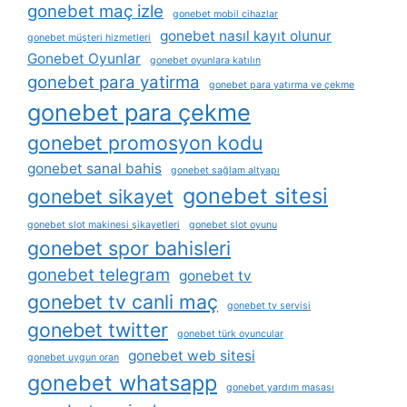
gonebet maç izle
gonebet mobil cihazlar
gonebet nasıl kayıt olunur
gonebet müşteri hizmetleri
Gonebet Oyunlar
gonebet oyunlara katılın
gonebet para yatirma
gonebet para yatırma ve çekme
gonebet para çekme
gonebet promosyon kodu
gonebet sanal bahis
gonebet sağlam altyapı
gonebet sitesi
gonebet sikayet
gonebet slot makinesi şikayetleri
gonebet slot oyunu
gonebet spor bahisleri
gonebet telegram
gonebet tv
gonebet tv canli maç
gonebet tv servisi
gonebet twitter
gonebet türk oyuncular
gonebet web sitesi
gonebet uygun oran
gonebet whatsapp
gonebet yardım masası