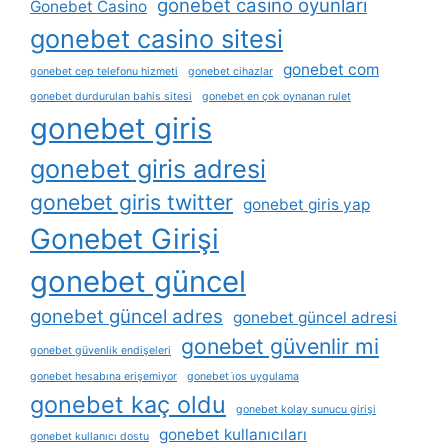
gonebet casino oyunları
Gonebet Casino
gonebet casino sitesi
gonebet com
gonebet cep telefonu hizmeti
gonebet cihazlar
gonebet durdurulan bahis sitesi
gonebet en çok oynanan rulet
gonebet giris
gonebet giris adresi
gonebet giris twitter
gonebet giris yap
Gonebet Girişi
gonebet güncel
gonebet güncel adres
gonebet güncel adresi
gonebet güvenlir mi
gonebet güvenlik endişeleri
gonebet hesabına erişemiyor
gonebet i̇os uygulama
gonebet kaç oldu
gonebet kolay sunucu girişi
gonebet kullanıcıları
gonebet kullanıcı dostu