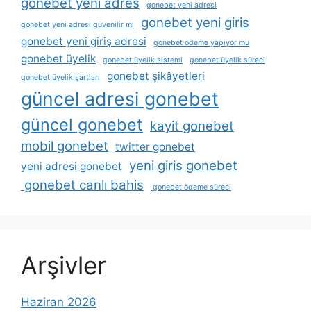
gonebet yeni adres
gonebet yeni adresi
gonebet yeni giris
gonebet yeni adresi güvenilir mi
gonebet yeni giriş adresi
gonebet ödeme yapıyor mu
gonebet üyelik
gonebet üyelik sistemi
gonebet üyelik süreci
gonebet şikâyetleri
gonebet üyelik şartları
güncel adresi gonebet
güncel gonebet
kayit gonebet
mobil gonebet
twitter gonebet
yeni giris gonebet
yeni adresi gonebet
gonebet canlı bahis
gonebet ödeme süreci
Arşivler
Haziran 2026