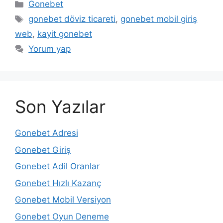
Kategoriler
Gonebet
Etiketler
gonebet döviz ticareti
,
gonebet mobil giriş
web
,
kayit gonebet
Yorum yap
Son Yazılar
Gonebet Adresi
Gonebet Giriş
Gonebet Adil Oranlar
Gonebet Hızlı Kazanç
Gonebet Mobil Versiyon
Gonebet Oyun Deneme