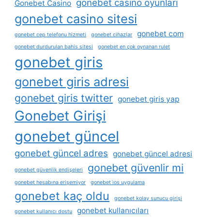
gonebet casino oyunları
Gonebet Casino
gonebet casino sitesi
gonebet com
gonebet cep telefonu hizmeti
gonebet cihazlar
gonebet durdurulan bahis sitesi
gonebet en çok oynanan rulet
gonebet giris
gonebet giris adresi
gonebet giris twitter
gonebet giris yap
Gonebet Girişi
gonebet güncel
gonebet güncel adres
gonebet güncel adresi
gonebet güvenlir mi
gonebet güvenlik endişeleri
gonebet hesabına erişemiyor
gonebet i̇os uygulama
gonebet kaç oldu
gonebet kolay sunucu girişi
gonebet kullanıcıları
gonebet kullanıcı dostu