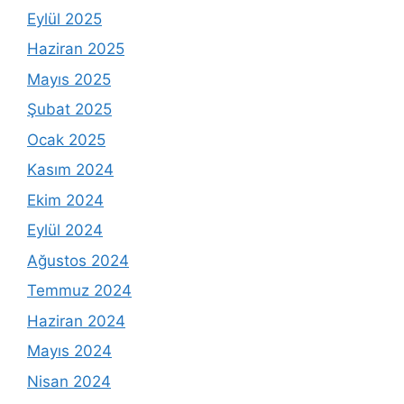
Eylül 2025
Haziran 2025
Mayıs 2025
Şubat 2025
Ocak 2025
Kasım 2024
Ekim 2024
Eylül 2024
Ağustos 2024
Temmuz 2024
Haziran 2024
Mayıs 2024
Nisan 2024