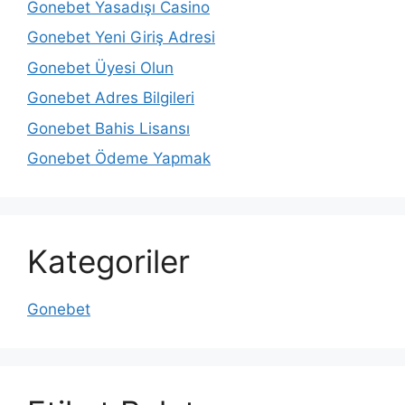
Gonebet Yasadışı Casino
Gonebet Yeni Giriş Adresi
Gonebet Üyesi Olun
Gonebet Adres Bilgileri
Gonebet Bahis Lisansı
Gonebet Ödeme Yapmak
Kategoriler
Gonebet