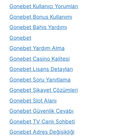
Gonebet Kullanıcı Yorumları
Gonebet Bonus Kullanımı
Gonebet Bahis Yardımı
Gonebet
Gonebet Yardım Alma
Gonebet Casino Kalitesi
Gonebet Lisans Detayları
Gonebet Soru Yanıtlama
Gonebet Şikayet Çözümleri
Gonebet Slot Alanı
Gonebet Güvenlik Cevabı
Gonebet TV Canlı Sohbeti
Gonebet Adres Değişikliği