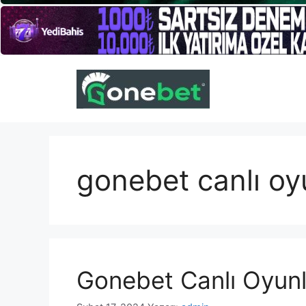
İçeriğe
atla
gonebet canlı oy
Gonebet Canlı Oyunl