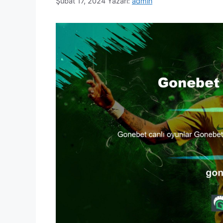
Şubat 17, 2024
Yazarı:
admin