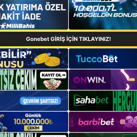
Gonebet GİRİŞ İÇİN TIKLAYINIZ!