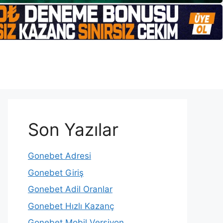
Son Yazılar
Gonebet Adresi
Gonebet Giriş
Gonebet Adil Oranlar
Gonebet Hızlı Kazanç
Gonebet Mobil Versiyon