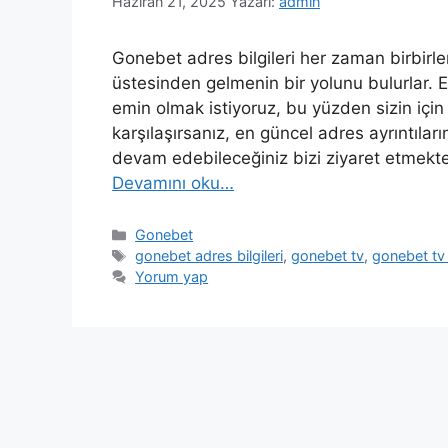
Haziran 21, 2025
Yazarı:
admin
Gonebet adres bilgileri her zaman birbirler
üstesinden gelmenin bir yolunu bulurlar. 
emin olmak istiyoruz, bu yüzden sizin için
karşılaşırsanız, en güncel adres ayrıntılar
devam edebileceğiniz bizi ziyaret etmekt
Devamını oku…
Kategoriler
Gonebet
Etiketler
gonebet adres bilgileri
,
gonebet tv
,
gonebet tv 
Yorum yap