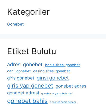
Kategoriler
Gonebet
Etiket Bulutu
adresi gonebet
bahis sitesi gonebet
canli gonebet
casino sitesi gonebet
girisi gonebet
giris gonebet
giris yap gonebet
gonebet adres
gonebet adresi
gonebet at yarışı bahisleri
gonebet bahis
gonebet bahis hesabı