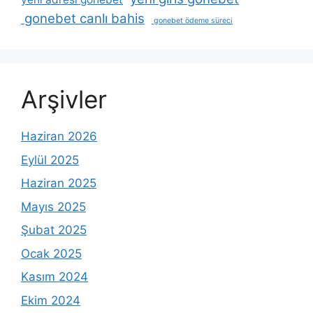
gonebet canlı bahis
gonebet ödeme süreci
Arşivler
Haziran 2026
Eylül 2025
Haziran 2025
Mayıs 2025
Şubat 2025
Ocak 2025
Kasım 2024
Ekim 2024