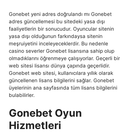
Gonebet yeni adres doğrulandı mı Gonebet
adres güncellemesi bu sitedeki yasa dışı
faaliyetlerin bir sonucudur. Oyuncular sitenin
yasa dışı olduğunun farkındaysa sitenin
meşruiyetini inceleyeceklerdir. Bu nedenle
casino severler Gonebet lisansına sahip olup
olmadıklarını öğrenmeye çalışıyorlar. Geçerli bir
web sitesi lisansı dünya çapında geçerlidir.
Gonebet web sitesi, kullanıcılara yıllık olarak
güncellenen lisans bilgilerini sağlar. Gonebet
üyelerinin ana sayfasında tüm lisans bilgilerini
bulabilirler.
Gonebet Oyun
Hizmetleri