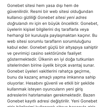
Gonebet sitesi hem yasa dışı hem de
güvenilirdir. Resmi bir web sitesi olduğundan
kullanıcı gizliliği
Gonebet sitesi yeni adres
doğrulandı mı
için en büyük önceliktir. Gonebet,
üyelerin kişisel bilgilerini dış taraflarla veya
herhangi bir kuruluşla paylaşmaktan kaçınır. Bu
web sitesi sorumlu tarafların sorumluluğunu
kabul eder. Gonebet güçlü bir altyapıya sahiptir
ve çevrimiçi casino sektöründe faaliyet
göstermektedir. Ülkenin en iyi doğa tutkunları
sitelerinden birine üyelik birçok avantaj sunar.
Gonebet üyeleri vakitlerini rahatça geçirme,
bunu da kazanç amaçlı yapma imkanına sahip
oluyorlar. Hesabını güvenli ve etkili bir şekilde
kullanmak isteyen oyuncuların yeni giriş
adreslerini hatırlamaları gerekmektedir. Bazen
Gonebet kayıtlı adresi değiştirilir. Yeni Gonebet
giriş bilgilerimi kullanarak siteye başarıyla giriş