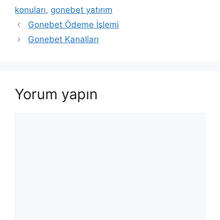
konuları
,
gonebet yatırım
Gonebet Ödeme İşlemi
Gonebet Kanalları
Yorum yapın
Yorum