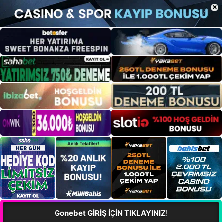
×
Gonebet GİRİŞ İÇİN TIKLAYINIZ!