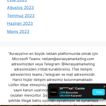
Ağustos 2023
Temmuz 2023
Haziran 2023
Mayıs 2023
"Avrasya'nın en büyük reklam platformunda olmak için
Microsoft Teams:
reklam@avrasyamarketing.com
adresimizden veya Telegram: @Avrasyamarketing
adresimizden irtibat kurabilirsiniz. (Tek iletişim
adreslerimiz teams / telegram ve mail adresimizdir.
Harici hiçbir iletişim adresimiz bulunmamaktadır.
Lütfen itibar etmeyiniz.) Türkiye yasalarına göre 7258
sayılı kanun uyarınca yasa dışı bahis oynamanın
cezaları mevcuttur. Şu an bulunduğunuz site hiç bir
şekilde illegal bahis oyunları oynatmıyor ve oynamaya
aracı olmuyordur.
betjanti
|
bcgame
|
hepyekk
|