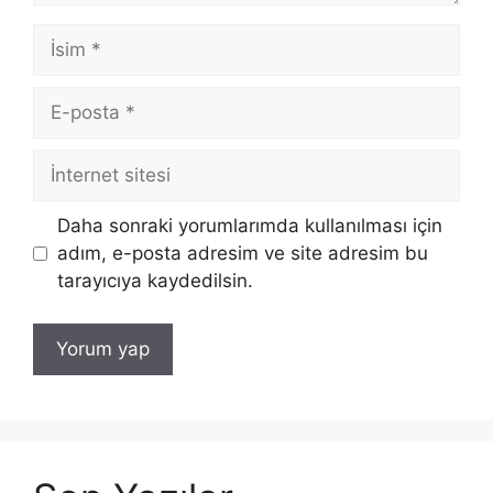
İsim
E-
posta
İnternet
sitesi
Daha sonraki yorumlarımda kullanılması için
adım, e-posta adresim ve site adresim bu
tarayıcıya kaydedilsin.