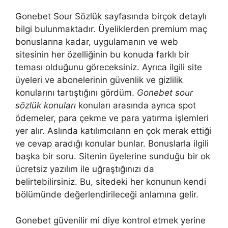
Gonebet Sour Sözlük sayfasında birçok detaylı
bilgi bulunmaktadır. Üyeliklerden premium maç
bonuslarına kadar, uygulamanın ve web
sitesinin her özelliğinin bu konuda farklı bir
teması olduğunu göreceksiniz. Ayrıca ilgili site
üyeleri ve abonelerinin güvenlik ve gizlilik
konularını tartıştığını gördüm.
Gonebet sour
sözlük konuları
konuları arasında ayrıca spot
ödemeler, para çekme ve para yatırma işlemleri
yer alır. Aslında katılımcıların en çok merak ettiği
ve cevap aradığı konular bunlar. Bonuslarla ilgili
başka bir soru. Sitenin üyelerine sunduğu bir ok
ücretsiz yazılım ile uğraştığınızı da
belirtebilirsiniz. Bu, sitedeki her konunun kendi
bölümünde değerlendirileceği anlamına gelir.
Gonebet güvenilir mi diye kontrol etmek yerine