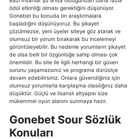
Bazı insanlar şu anda olduğundan daha fazla
ödül etkinliği olması gerektiğini düşünüyor.
Gonebet bu konuda ön araştırmalara
başladığını düşünüyoruz. Bu şikayet
çözülmezse, yeni üyeler siteye göz atarak ve
olumsuz bir yorum bırakarak bu incelemeyi
görüntüleyebilir. Bu nedenle yorumların şikayet
de olsa belli bir özgünlüğe sahip olması çok
önemlidir. Bu site ile ilgili herhangi bir güven
sorunu yaşamazsınız ve programa dürüstçe
devam edebilirsiniz. Onlara güvendiğiniz için
olumsuz yorumlarla karşılaşma olasılığınız daha
düşüktür. Güçlü ve lisanslı altyapısı size
mükemmel oyun alanını sunmaya hazır.
Gonebet Sour Sözlük
Konuları