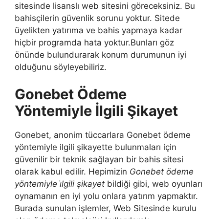
sitesinde lisanslı web sitesini göreceksiniz. Bu
bahisçilerin güvenlik sorunu yoktur. Sitede
üyelikten yatırıma ve bahis yapmaya kadar
hiçbir programda hata yoktur.Bunları göz
önünde bulundurarak konum durumunun iyi
olduğunu söyleyebiliriz.
Gonebet Ödeme
Yöntemiyle İlgili Şikayet
Gonebet, anonim tüccarlara Gonebet ödeme
yöntemiyle ilgili şikayette bulunmaları için
güvenilir bir teknik sağlayan bir bahis sitesi
olarak kabul edilir. Hepimizin
Gonebet ödeme
yöntemiyle i̇lgili şikayet
bildiği gibi, web oyunları
oynamanın en iyi yolu onlara yatırım yapmaktır.
Burada sunulan işlemler, Web Sitesinde kurulu