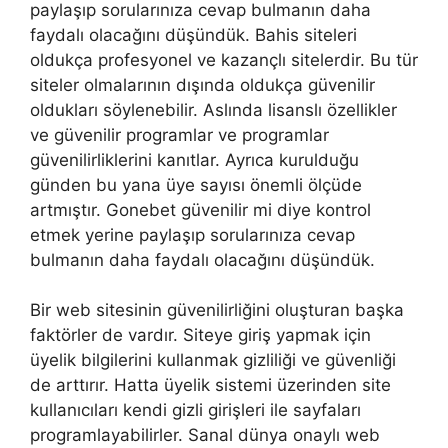
paylaşıp sorularınıza cevap bulmanın daha
faydalı olacağını düşündük. Bahis siteleri
oldukça profesyonel ve kazançlı sitelerdir. Bu tür
siteler olmalarının dışında oldukça güvenilir
oldukları söylenebilir. Aslında lisanslı özellikler
ve güvenilir programlar ve programlar
güvenilirliklerini kanıtlar. Ayrıca kurulduğu
günden bu yana üye sayısı önemli ölçüde
artmıştır. Gonebet güvenilir mi diye kontrol
etmek yerine paylaşıp sorularınıza cevap
bulmanın daha faydalı olacağını düşündük.
Bir web sitesinin güvenilirliğini oluşturan başka
faktörler de vardır. Siteye giriş yapmak için
üyelik bilgilerini kullanmak gizliliği ve güvenliği
de arttırır. Hatta üyelik sistemi üzerinden site
kullanıcıları kendi gizli girişleri ile sayfaları
programlayabilirler. Sanal dünya onaylı web