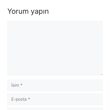
Yorum yapın
Yorum
İsim
E-
posta