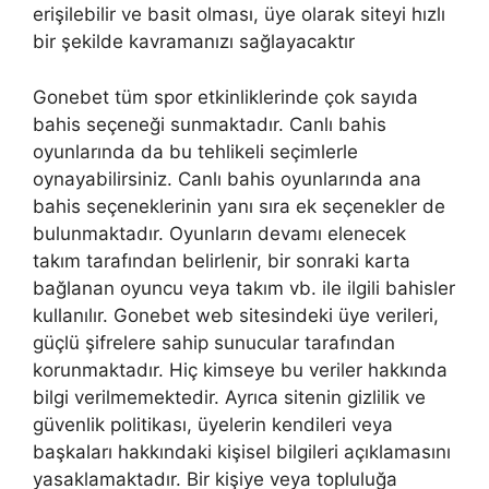
erişilebilir ve basit olması, üye olarak siteyi hızlı
bir şekilde kavramanızı sağlayacaktır
Gonebet tüm spor etkinliklerinde çok sayıda
bahis seçeneği sunmaktadır. Canlı bahis
oyunlarında da bu tehlikeli seçimlerle
oynayabilirsiniz. Canlı bahis oyunlarında ana
bahis seçeneklerinin yanı sıra ek seçenekler de
bulunmaktadır. Oyunların devamı elenecek
takım tarafından belirlenir, bir sonraki karta
bağlanan oyuncu veya takım vb. ile ilgili bahisler
kullanılır. Gonebet web sitesindeki üye verileri,
güçlü şifrelere sahip sunucular tarafından
korunmaktadır. Hiç kimseye bu veriler hakkında
bilgi verilmemektedir. Ayrıca sitenin gizlilik ve
güvenlik politikası, üyelerin kendileri veya
başkaları hakkındaki kişisel bilgileri açıklamasını
yasaklamaktadır. Bir kişiye veya topluluğa