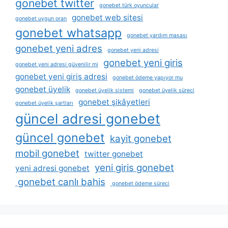
gonebet twitter
gonebet türk oyuncular
gonebet web sitesi
gonebet uygun oran
gonebet whatsapp
gonebet yardım masası
gonebet yeni adres
gonebet yeni adresi
gonebet yeni giris
gonebet yeni adresi güvenilir mi
gonebet yeni giriş adresi
gonebet ödeme yapıyor mu
gonebet üyelik
gonebet üyelik sistemi
gonebet üyelik süreci
gonebet şikâyetleri
gonebet üyelik şartları
güncel adresi gonebet
güncel gonebet
kayit gonebet
mobil gonebet
twitter gonebet
yeni giris gonebet
yeni adresi gonebet
gonebet canlı bahis
gonebet ödeme süreci