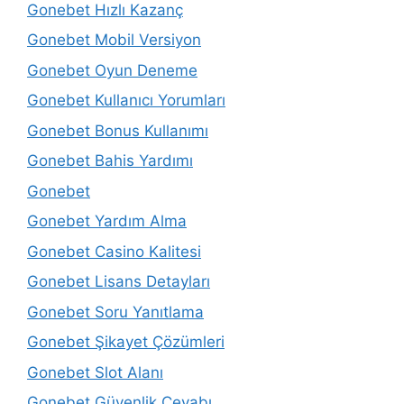
Gonebet Hızlı Kazanç
Gonebet Mobil Versiyon
Gonebet Oyun Deneme
Gonebet Kullanıcı Yorumları
Gonebet Bonus Kullanımı
Gonebet Bahis Yardımı
Gonebet
Gonebet Yardım Alma
Gonebet Casino Kalitesi
Gonebet Lisans Detayları
Gonebet Soru Yanıtlama
Gonebet Şikayet Çözümleri
Gonebet Slot Alanı
Gonebet Güvenlik Cevabı