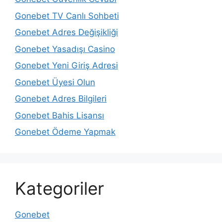
Gonebet TV Canlı Sohbeti
Gonebet Adres Değişikliği
Gonebet Yasadışı Casino
Gonebet Yeni Giriş Adresi
Gonebet Üyesi Olun
Gonebet Adres Bilgileri
Gonebet Bahis Lisansı
Gonebet Ödeme Yapmak
Kategoriler
Gonebet