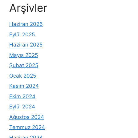
Arşivler
Haziran 2026
Eylül 2025
Haziran 2025
Mayıs 2025
Şubat 2025
Ocak 2025
Kasım 2024
Ekim 2024
Eylül 2024
Ağustos 2024
Temmuz 2024
Haziran 2024