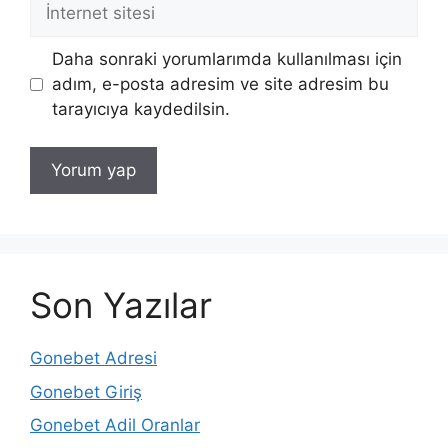
İnternet
sitesi
Daha sonraki yorumlarımda kullanılması için
adım, e-posta adresim ve site adresim bu
tarayıcıya kaydedilsin.
Son Yazılar
Gonebet Adresi
Gonebet Giriş
Gonebet Adil Oranlar