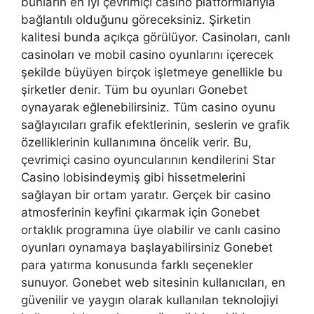
bunların en iyi çevrimiçi casino platformlarıyla
bağlantılı olduğunu göreceksiniz. Şirketin
kalitesi bunda açıkça görülüyor. Casinoları, canlı
casinoları ve mobil casino oyunlarını içerecek
şekilde büyüyen birçok işletmeye genellikle bu
şirketler denir. Tüm bu oyunları Gonebet
oynayarak eğlenebilirsiniz. Tüm casino oyunu
sağlayıcıları grafik efektlerinin, seslerin ve grafik
özelliklerinin kullanımına öncelik verir. Bu,
çevrimiçi casino oyuncularının kendilerini Star
Casino lobisindeymiş gibi hissetmelerini
sağlayan bir ortam yaratır. Gerçek bir casino
atmosferinin keyfini çıkarmak için Gonebet
ortaklık programına üye olabilir ve canlı casino
oyunları oynamaya başlayabilirsiniz Gonebet
para yatırma konusunda farklı seçenekler
sunuyor. Gonebet web sitesinin kullanıcıları, en
güvenilir ve yaygın olarak kullanılan teknolojiyi