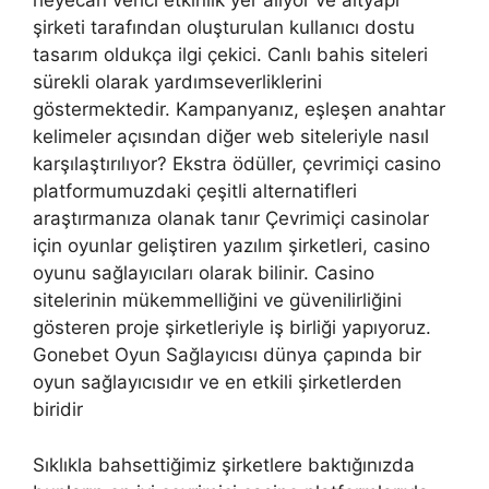
heyecan verici etkinlik yer alıyor ve altyapı
şirketi tarafından oluşturulan kullanıcı dostu
tasarım oldukça ilgi çekici. Canlı bahis siteleri
sürekli olarak yardımseverliklerini
göstermektedir. Kampanyanız, eşleşen anahtar
kelimeler açısından diğer web siteleriyle nasıl
karşılaştırılıyor? Ekstra ödüller, çevrimiçi casino
platformumuzdaki çeşitli alternatifleri
araştırmanıza olanak tanır Çevrimiçi casinolar
için oyunlar geliştiren yazılım şirketleri, casino
oyunu sağlayıcıları olarak bilinir. Casino
sitelerinin mükemmelliğini ve güvenilirliğini
gösteren proje şirketleriyle iş birliği yapıyoruz.
Gonebet Oyun Sağlayıcısı dünya çapında bir
oyun sağlayıcısıdır ve en etkili şirketlerden
biridir
Sıklıkla bahsettiğimiz şirketlere baktığınızda