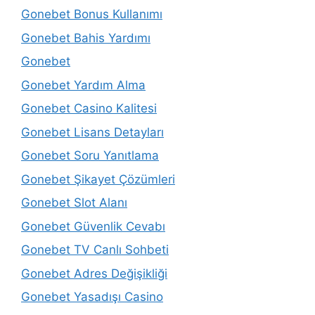
Gonebet Bonus Kullanımı
Gonebet Bahis Yardımı
Gonebet
Gonebet Yardım Alma
Gonebet Casino Kalitesi
Gonebet Lisans Detayları
Gonebet Soru Yanıtlama
Gonebet Şikayet Çözümleri
Gonebet Slot Alanı
Gonebet Güvenlik Cevabı
Gonebet TV Canlı Sohbeti
Gonebet Adres Değişikliği
Gonebet Yasadışı Casino