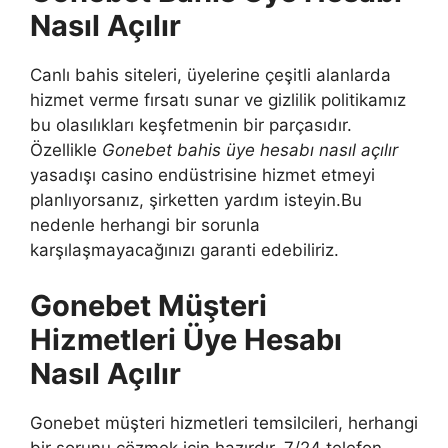
Nasıl Açılır
Canlı bahis siteleri, üyelerine çeşitli alanlarda
hizmet verme fırsatı sunar ve gizlilik politikamız
bu olasılıkları keşfetmenin bir parçasıdır.
Özellikle
Gonebet bahis üye hesabı nasıl açılır
yasadışı casino endüstrisine hizmet etmeyi
planlıyorsanız, şirketten yardım isteyin.Bu
nedenle herhangi bir sorunla
karşılaşmayacağınızı garanti edebiliriz.
Gonebet Müşteri
Hizmetleri Üye Hesabı
Nasıl Açılır
Gonebet müşteri hizmetleri temsilcileri, herhangi
bir sorunu çözmek için hazırdır. 7/24 telefon