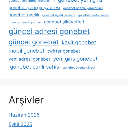
gonebet yeni adresi güvenilir mi
gonebet yeni giriş adresi
gonebet ödeme yapıyor mu
gonebet üyelik
gonebet üyelik sistemi
gonebet üyelik süreci
gonebet şikâyetleri
gonebet üyelik şartları
güncel adresi gonebet
güncel gonebet
kayit gonebet
mobil gonebet
twitter gonebet
yeni giris gonebet
yeni adresi gonebet
gonebet canlı bahis
gonebet ödeme süreci
Arşivler
Haziran 2026
Eylül 2025