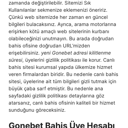
zamanda değiştirilebilir. Sitemizi Sık
Kullanılanlar sekmenize eklemenizi öneririz.
Çünkü web sitemizde her zaman en güncel
bilgileri bulacaksınız. Ayrıca, arama motorlarına
erişirken kötü amaçlı web sitelerinin kurbanı
olabileceğinizi unutmayın. Bu arada doğrudan
bahis ofisine doğrudan URL’mizden
erişebilirsiniz.
yeni Gonebet adresi kilitlenme
süresi
, üyelerini gizlilik politikası ile korur. Canlı
bahis sitesi kurumsal yapıda ülkemize hizmet
veren firmalardan biridir. Bu nedenle canlı bahis
sitesi, üyelerine ait tüm bilgileri gizli tutmak için
büyük çaba sarf etmiştir. Bu nedenle ana
sayfadaki gizlilik politikası detaylarına göz
atarsanız, canlı bahis ofisinin kaliteli bir hizmet
sunduğunu göreceksiniz.
Gonebet Bahis Üye Hesabı