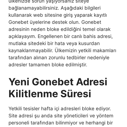
ülkenizde sorun yaşıyorsanız siteye
bağlanamayabilirsiniz. Aşağıdaki bilgileri
kullanarak web sitesine giriş yaparak kayıtlı
Gonebet üyelerine destek olun. Gonebet
adresinin neden bloke edildiğini temel olarak
açıklayayım. Engellenen bir canlı bahis adresi,
mutlaka sitedeki bir hata veya kusurdan
kaynaklanmayabilir. Ülkemizin yetkili makamları
tarafından alınan zorunlu tedbirler nedeniyle
adresler tamamen bloke edilmiştir.
Yeni Gonebet Adresi
Kilitlenme Süresi
Yetkili tesisler hafta içi adresleri bloke ediyor.
Site adresi şu anda site yöneticileri ve yöntem
personeli tarafından bilinmiyor ve herhangi bir