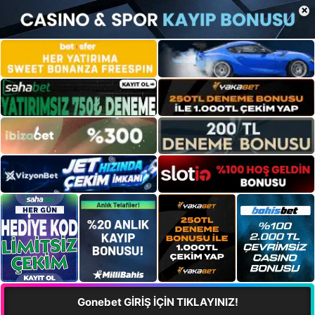
×
Gonebet GİRİŞ İÇİN TIKLAYINIZ!