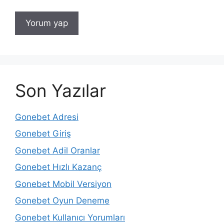
Son Yazılar
Gonebet Adresi
Gonebet Giriş
Gonebet Adil Oranlar
Gonebet Hızlı Kazanç
Gonebet Mobil Versiyon
Gonebet Oyun Deneme
Gonebet Kullanıcı Yorumları