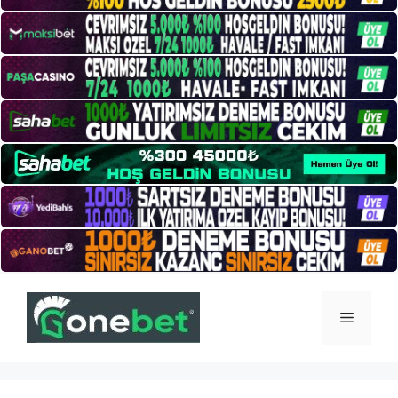
İçeriğe
atla
Menü