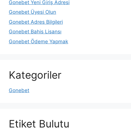
Gonebet Yeni Giriş Adresi
Gonebet Üyesi Olun
Gonebet Adres Bilgileri
Gonebet Bahis Lisansı
Gonebet Ödeme Yapmak
Kategoriler
Gonebet
Etiket Bulutu