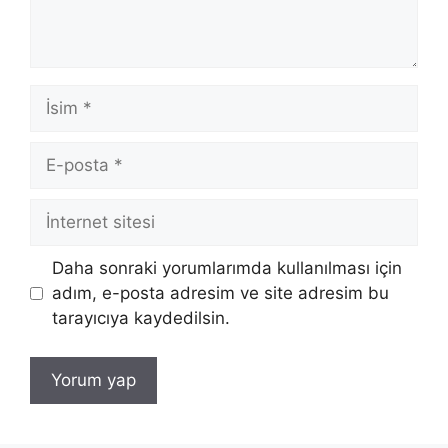
İsim
E-
posta
İnternet
sitesi
Daha sonraki yorumlarımda kullanılması için
adım, e-posta adresim ve site adresim bu
tarayıcıya kaydedilsin.