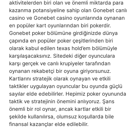
aktivitelerden biri olan ve önemli miktarda para
kazanma potansiyeline sahip olan Gonebet canlı
casino ve Gonebet casino oyunlarında oynanan
en popüler kart oyunlarından biri pokerdir.
Gonebet poker bölümüne girdiğinizde dünya
çapında en popüler poker çeşitlerinden biri
olarak kabul edilen texas hold’em bölümüyle
karşılaşacaksınız. Sitedeki diğer oyunculara
karşı gerçek ve canlı krupiyeler tarafından
oynanan rekabetçi bir oyuna giriyorsunuz.
Kartlarını stratejik olarak oynayan ve etkili
taktikler uygulayan oyuncular bu oyunda güçlü
sayılar elde edebilirler. Hepimiz poker oyununda
taktik ve stratejinin önemini anlıyoruz. Şans
önemli bir rol oynar, ancak kartlar etkili bir
şekilde kullanılırsa, olumsuz koşullarda bile
finansal kazançlar elde edilebilir.