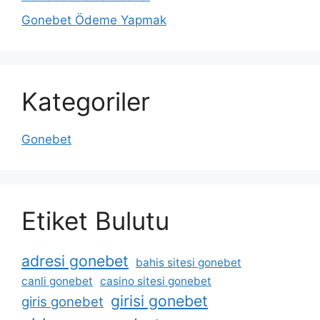
Gonebet Ödeme Yapmak
Kategoriler
Gonebet
Etiket Bulutu
adresi gonebet
bahis sitesi gonebet
canli gonebet
casino sitesi gonebet
girisi gonebet
giris gonebet