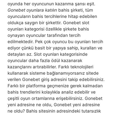
oyunda her oyuncunun kazanma şansı eşit.
Gonebet oyunlara katılın
bahis şirketi, tüm
oyuncuların bahis tercihlerine hitap edebilen
oldukça saygın bir şirkettir. Gonebet slot
oyunları kategorisi özellikle şirkete bahis
oynayan oyuncular tarafından tercih
edilmektedir. Pek çok oyuncu bu oyunları tercih
ediyor çünkü basit bir yapıya sahip, kuralları ve
detayları az. Slot oyunları kategorisinde
oyuncular daha fazla ödül kazanarak
kazançlarını artırabilirler. Farklı teknolojileri
kullanarak sisteme bağlanamıyorsanız sitede
verilen Gonebet giriş adresini takip edebilirsiniz.
Farklı bir platforma geçmenize gerek kalmadan
bahis trendlerini kolaylıkla analiz edebilir ve
çeşitli oyun ortamlarına erişebilirsiniz. Gonebet
yeni adresine ne oldu, Gonebet yeni adresine
ne oldu? Bahis sitesinin adresindeki tutarsızlık