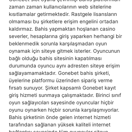
zaman zaman kullanıcılarının web sitelerine
kısıtlamalar getirmektedir. Rastgele lisansların
olmaması bu şirketlere erişim engelini ortadan
kaldırmaz. Bahis yapmaktan hoşlanan casino
severler, hesaplarına giriş yaparken herhangi bir
beklenmedik sorunla karşılaşmadan oyun
oynamak için siteye gitmek isterler. Oyuncunun
bağlı olduğu bahis sitesinin kapatılması
durumunda oyuncu aynı adresten siteye erişim
sağlayamamaktadır. Gonebet bahis şirketi,
üyelerine platformu üzerinden sipariş verme
fırsatı sunuyor. Şirket kapsamlı Gonebet kayıt
giriş hizmeti sunmaya çalışmaktadır. Birinci sınıf
oyun sağlayıcıları sayesinde oyuncular hiçbir
oyunu oynarken hiçbir sorunla karşılaşmıyorlar.
Bahis şirketinin önde gelen internet hizmeti
tarafından sağlanan yüksek kaliteli internet