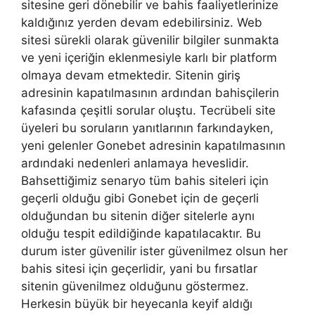
sitesine geri dönebilir ve bahis faaliyetlerinize
kaldığınız yerden devam edebilirsiniz. Web
sitesi sürekli olarak güvenilir bilgiler sunmakta
ve yeni içeriğin eklenmesiyle karlı bir platform
olmaya devam etmektedir. Sitenin giriş
adresinin kapatılmasının ardından bahisçilerin
kafasında çeşitli sorular oluştu. Tecrübeli site
üyeleri bu soruların yanıtlarının farkındayken,
yeni gelenler Gonebet adresinin kapatılmasının
ardındaki nedenleri anlamaya heveslidir.
Bahsettiğimiz senaryo tüm bahis siteleri için
geçerli olduğu gibi Gonebet için de geçerli
olduğundan bu sitenin diğer sitelerle aynı
olduğu tespit edildiğinde kapatılacaktır. Bu
durum ister güvenilir ister güvenilmez olsun her
bahis sitesi için geçerlidir, yani bu fırsatlar
sitenin güvenilmez olduğunu göstermez.
Herkesin büyük bir heyecanla keyif aldığı