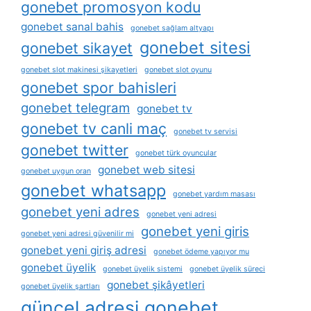
gonebet promosyon kodu
gonebet sanal bahis
gonebet sağlam altyapı
gonebet sitesi
gonebet sikayet
gonebet slot makinesi şikayetleri
gonebet slot oyunu
gonebet spor bahisleri
gonebet telegram
gonebet tv
gonebet tv canli maç
gonebet tv servisi
gonebet twitter
gonebet türk oyuncular
gonebet web sitesi
gonebet uygun oran
gonebet whatsapp
gonebet yardım masası
gonebet yeni adres
gonebet yeni adresi
gonebet yeni giris
gonebet yeni adresi güvenilir mi
gonebet yeni giriş adresi
gonebet ödeme yapıyor mu
gonebet üyelik
gonebet üyelik sistemi
gonebet üyelik süreci
gonebet şikâyetleri
gonebet üyelik şartları
güncel adresi gonebet