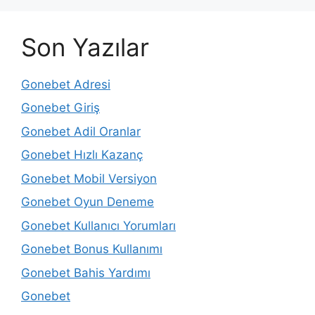
Son Yazılar
Gonebet Adresi
Gonebet Giriş
Gonebet Adil Oranlar
Gonebet Hızlı Kazanç
Gonebet Mobil Versiyon
Gonebet Oyun Deneme
Gonebet Kullanıcı Yorumları
Gonebet Bonus Kullanımı
Gonebet Bahis Yardımı
Gonebet