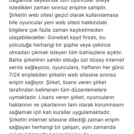
bağlantısı sayesinde tüm oyuncular siteye
istedikleri zaman sınırsız erişime sahiptir.
Şirketin web sitesi geçici olarak kullanılamasa
bile oyuncular yeni web sitesi hakkındaki
bilgilere çok fazla zaman kaybetmeden
ulaşabilecekler. Gonebet kayıt fırsatı, bu
yolculuğa herhangi bir şüphe veya çekince
olmadan çıkmak isteyen tüm bahisçilere açıktır.
Bahis şirketinin sahibi olduğu üst düzey internet
servis sağlayıcısı, oyunculara, haftanın her günü
7/24 erişilebilen şirketin web sitesine sınırsız
erişim sağlıyor. Şirket, lisans veren şirket
tarafından belirlenen tüm düzenlemelere
uymaktadır. Lisans veren şirket, oyuncuların
haklarının ve çıkarlarının tam olarak korunmasını
sağlamak için katı kurallar uygulamaktadır.
Şirketin internet sitesine dilediği zaman erişim
sağlayan herhangi bir çalışan, aynı zamanda