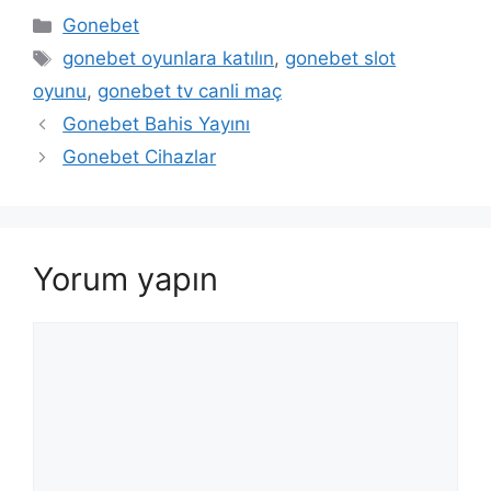
Kategoriler
Gonebet
Etiketler
gonebet oyunlara katılın
,
gonebet slot
oyunu
,
gonebet tv canli maç
Gonebet Bahis Yayını
Gonebet Cihazlar
Yorum yapın
Yorum