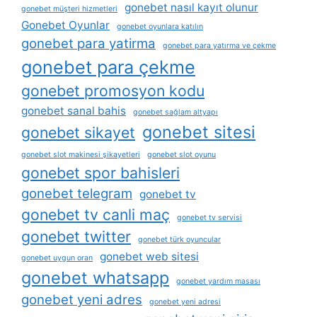
gonebet nasıl kayıt olunur
gonebet müşteri hizmetleri
Gonebet Oyunlar
gonebet oyunlara katılın
gonebet para yatirma
gonebet para yatırma ve çekme
gonebet para çekme
gonebet promosyon kodu
gonebet sanal bahis
gonebet sağlam altyapı
gonebet sitesi
gonebet sikayet
gonebet slot makinesi şikayetleri
gonebet slot oyunu
gonebet spor bahisleri
gonebet telegram
gonebet tv
gonebet tv canli maç
gonebet tv servisi
gonebet twitter
gonebet türk oyuncular
gonebet web sitesi
gonebet uygun oran
gonebet whatsapp
gonebet yardım masası
gonebet yeni adres
gonebet yeni adresi