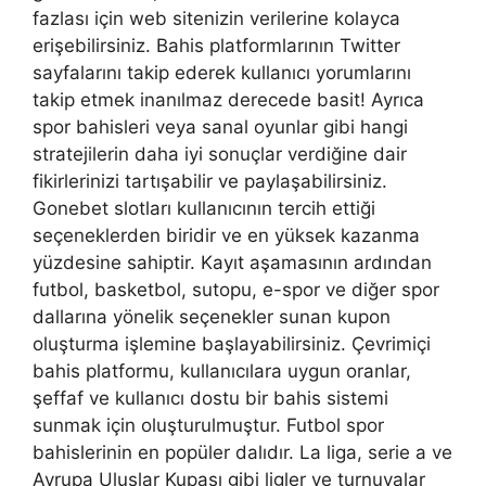
fazlası için web sitenizin verilerine kolayca
erişebilirsiniz. Bahis platformlarının Twitter
sayfalarını takip ederek kullanıcı yorumlarını
takip etmek inanılmaz derecede basit! Ayrıca
spor bahisleri veya sanal oyunlar gibi hangi
stratejilerin daha iyi sonuçlar verdiğine dair
fikirlerinizi tartışabilir ve paylaşabilirsiniz.
Gonebet slotları kullanıcının tercih ettiği
seçeneklerden biridir ve en yüksek kazanma
yüzdesine sahiptir. Kayıt aşamasının ardından
futbol, ​​basketbol, ​​sutopu, e-spor ve diğer spor
dallarına yönelik seçenekler sunan kupon
oluşturma işlemine başlayabilirsiniz. Çevrimiçi
bahis platformu, kullanıcılara uygun oranlar,
şeffaf ve kullanıcı dostu bir bahis sistemi
sunmak için oluşturulmuştur. Futbol spor
bahislerinin en popüler dalıdır. La liga, serie a ve
Avrupa Uluslar Kupası gibi ligler ve turnuvalar