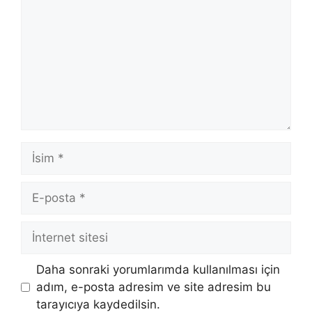
İsim
E-
posta
İnternet
sitesi
Daha sonraki yorumlarımda kullanılması için
adım, e-posta adresim ve site adresim bu
tarayıcıya kaydedilsin.