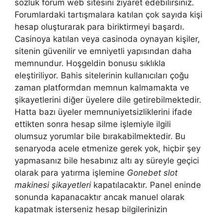
sözlük forum web sitesini ziyaret edebilirsiniz.
Forumlardaki tartışmalara katılan çok sayıda kişi
hesap oluşturarak para biriktirmeyi başardı.
Casinoya katılan veya casinoda oynayan kişiler,
sitenin güvenilir ve emniyetli yapısından daha
memnundur. Hoşgeldin bonusu sıklıkla
eleştiriliyor. Bahis sitelerinin kullanıcıları çoğu
zaman platformdan memnun kalmamakta ve
şikayetlerini diğer üyelere dile getirebilmektedir.
Hatta bazı üyeler memnuniyetsizliklerini ifade
ettikten sonra hesap silme işlemiyle ilgili
olumsuz yorumlar bile bırakabilmektedir. Bu
senaryoda acele etmenize gerek yok, hiçbir şey
yapmasanız bile hesabınız altı ay süreyle geçici
olarak para yatırma işlemine
Gonebet slot
makinesi şikayetleri
kapatılacaktır. Panel eninde
sonunda kapanacaktır ancak manuel olarak
kapatmak isterseniz hesap bilgilerinizin