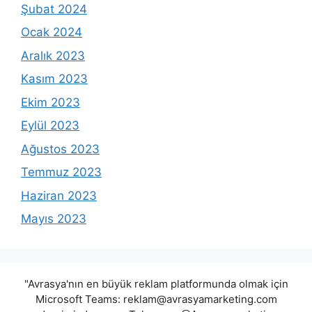
Şubat 2024
Ocak 2024
Aralık 2023
Kasım 2023
Ekim 2023
Eylül 2023
Ağustos 2023
Temmuz 2023
Haziran 2023
Mayıs 2023
"Avrasya'nın en büyük reklam platformunda olmak için
Microsoft Teams:
reklam@avrasyamarketing.com