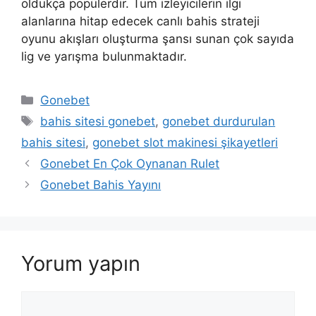
oldukça popülerdir. Tüm izleyicilerin ilgi
alanlarına hitap edecek canlı bahis strateji
oyunu akışları oluşturma şansı sunan çok sayıda
lig ve yarışma bulunmaktadır.
Kategoriler
Gonebet
Etiketler
bahis sitesi gonebet
,
gonebet durdurulan
bahis sitesi
,
gonebet slot makinesi şikayetleri
Gonebet En Çok Oynanan Rulet
Gonebet Bahis Yayını
Yorum yapın
Yorum