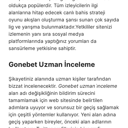
oldukça popülerdir. Tüm izleyicilerin ilgi
alanlarına hitap edecek canlı bahis strateji
oyunu akışları oluşturma şansı sunan çok sayıda
lig ve yarışma bulunmaktadır.Yetkililer sitenizi
izlemenin yanı sıra sosyal medya
platformlarında yaptığınız yorumları da
sansürleme yetkisine sahiptir.
Gonebet Uzman İnceleme
Şikayetiniz alanında uzman kişiler tarafından
bizzat incelenecektir.
Gonebet uzman i̇nceleme
alan adı değişikliğinin bildirim sürecini
tamamlamak için web sitesinde belirtilen
adımlara uyuyor ve sorunsuz bir geçiş sağlamak
için çeşitli yöntemler kullanıyor. Yeni alan adına
geçiş yaparken bireyler, önceki alan adlarının