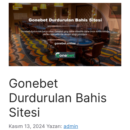
Gonebet
Durdurulan Bahis
Sitesi
Kasım 13, 2024
Yazarı:
admin