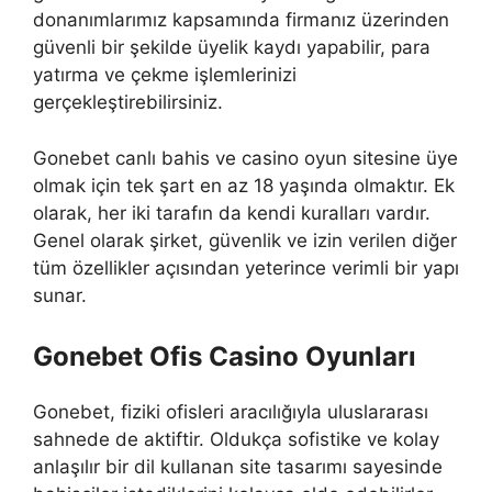
donanımlarımız kapsamında firmanız üzerinden
güvenli bir şekilde üyelik kaydı yapabilir, para
yatırma ve çekme işlemlerinizi
gerçekleştirebilirsiniz.
Gonebet canlı bahis ve casino oyun sitesine üye
olmak için tek şart en az 18 yaşında olmaktır. Ek
olarak, her iki tarafın da kendi kuralları vardır.
Genel olarak şirket, güvenlik ve izin verilen diğer
tüm özellikler açısından yeterince verimli bir yapı
sunar.
Gonebet Ofis Casino Oyunları
Gonebet, fiziki ofisleri aracılığıyla uluslararası
sahnede de aktiftir. Oldukça sofistike ve kolay
anlaşılır bir dil kullanan site tasarımı sayesinde