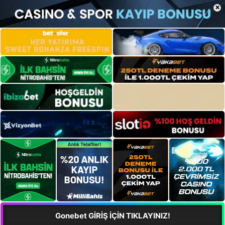
×
Gonebet GİRİŞ İÇİN TIKLAYINIZ!