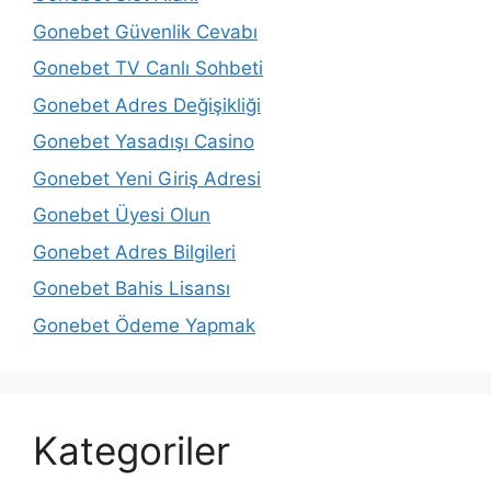
Gonebet Güvenlik Cevabı
Gonebet TV Canlı Sohbeti
Gonebet Adres Değişikliği
Gonebet Yasadışı Casino
Gonebet Yeni Giriş Adresi
Gonebet Üyesi Olun
Gonebet Adres Bilgileri
Gonebet Bahis Lisansı
Gonebet Ödeme Yapmak
Kategoriler