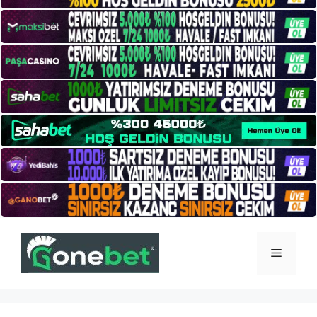
İçeriğe
atla
Menü