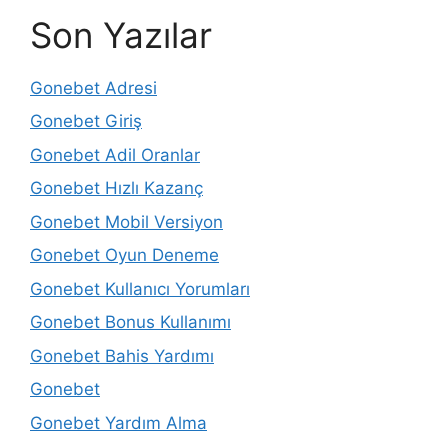
Son Yazılar
Gonebet Adresi
Gonebet Giriş
Gonebet Adil Oranlar
Gonebet Hızlı Kazanç
Gonebet Mobil Versiyon
Gonebet Oyun Deneme
Gonebet Kullanıcı Yorumları
Gonebet Bonus Kullanımı
Gonebet Bahis Yardımı
Gonebet
Gonebet Yardım Alma