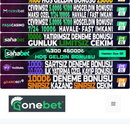
İçeriğe
atla
Menü