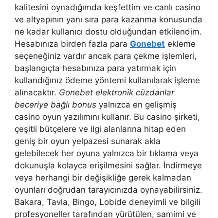
kalitesini oynadığımda keşfettim ve canlı casino
ve altyapının yanı sıra para kazanma konusunda
ne kadar kullanıcı dostu olduğundan etkilendim.
Hesabınıza birden fazla para
Gonebet
ekleme
seçeneğiniz vardır ancak para çekme işlemleri,
başlangıçta hesabınıza para yatırmak için
kullandığınız ödeme yöntemi kullanılarak işleme
alınacaktır.
Gonebet elektronik cüzdanlar
beceriye bağlı bonus
yalnızca en gelişmiş
casino oyun yazılımını kullanır. Bu casino şirketi,
çeşitli bütçelere ve ilgi alanlarına hitap eden
geniş bir oyun yelpazesi sunarak akla
gelebilecek her oyuna yalnızca bir tıklama veya
dokunuşla kolayca erişilmesini sağlar. İndirmeye
veya herhangi bir değişikliğe gerek kalmadan
oyunları doğrudan tarayıcınızda oynayabilirsiniz.
Bakara, Tavla, Bingo, Lobide deneyimli ve bilgili
profesyoneller tarafından yürütülen, samimi ve