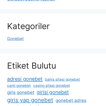
Kategoriler
Gonebet
Etiket Bulutu
adresi gonebet
bahis sitesi gonebet
canli gonebet
casino sitesi gonebet
girisi gonebet
giris gonebet
giris yap gonebet
gonebet adres