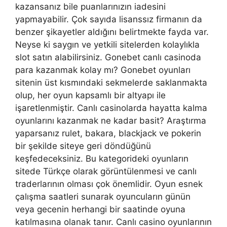
kazansanız bile puanlarınızın iadesini
yapmayabilir. Çok sayıda lisanssız firmanın da
benzer şikayetler aldığını belirtmekte fayda var.
Neyse ki saygın ve yetkili sitelerden kolaylıkla
slot satın alabilirsiniz. Gonebet canlı casinoda
para kazanmak kolay mı? Gonebet oyunları
sitenin üst kısmındaki sekmelerde saklanmakta
olup, her oyun kapsamlı bir altyapı ile
işaretlenmiştir. Canlı casinolarda hayatta kalma
oyunlarını kazanmak ne kadar basit? Araştırma
yaparsanız rulet, bakara, blackjack ve pokerin
bir şekilde siteye geri döndüğünü
keşfedeceksiniz. Bu kategorideki oyunların
sitede Türkçe olarak görüntülenmesi ve canlı
traderlarının olması çok önemlidir. Oyun esnek
çalışma saatleri sunarak oyuncuların günün
veya gecenin herhangi bir saatinde oyuna
katılmasına olanak tanır. Canlı casino oyunlarının