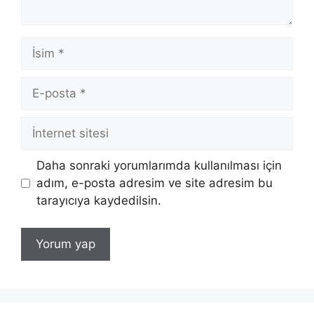
İsim
E-
posta
İnternet
sitesi
Daha sonraki yorumlarımda kullanılması için
adım, e-posta adresim ve site adresim bu
tarayıcıya kaydedilsin.