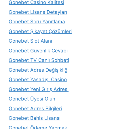
Gonebet Casino Kalitesi
Gonebet Lisans Detayları
Gonebet Soru Yanıtlama
Gonebet Şikayet Çözümleri
Gonebet Slot Alanı
Gonebet Güvenlik Cevabı
Gonebet TV Canlı Sohbeti
Gonebet Adres Değişikliği
Gonebet Yasadışı Casino
Gonebet Yeni Giriş Adresi
Gonebet Üyesi Olun
Gonebet Adres Bilgileri
Gonebet Bahis Lisansı
Gonebet Ödeme Yapmak