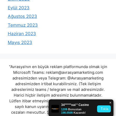
Eylül 2023
Ağustos 2023
Temmuz 2023
Haziran 2023
Mayıs 2023
"Avrasya'nın en büyük reklam platformunda olmak için
Microsoft Teams:
reklam@avrasyamarketing.com
adresimizden veya Telegram: @Avrasyamarketing
adresimizden irtibat kurabilirsiniz. (Tek iletişim
adreslerimiz teams / telegram ve mail adresimizdir.
Harici hiçbir iletişim adresimiz bulunmamaktadır.
Lütfen itibar etmeyiniz.) Türkiye yasalarına göre 7258
sayılı kanun uyarınca yasa dışı bahis oynamanın
cezaları mevcuttur. Şu an bulunduğunuz site hiç bir