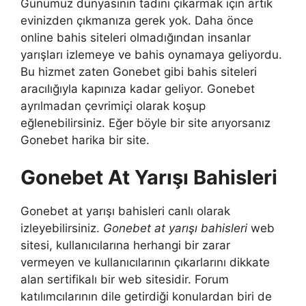
Günümüz dünyasının tadını çıkarmak için artık
evinizden çıkmanıza gerek yok. Daha önce
online bahis siteleri olmadığından insanlar
yarışları izlemeye ve bahis oynamaya geliyordu.
Bu hizmet zaten Gonebet gibi bahis siteleri
aracılığıyla kapınıza kadar geliyor. Gonebet
ayrılmadan çevrimiçi olarak koşup
eğlenebilirsiniz. Eğer böyle bir site arıyorsanız
Gonebet harika bir site.
Gonebet At Yarışı Bahisleri
Gonebet at yarışı bahisleri canlı olarak
izleyebilirsiniz.
Gonebet at yarışı bahisleri
web
sitesi, kullanıcılarına herhangi bir zarar
vermeyen ve kullanıcılarının çıkarlarını dikkate
alan sertifikalı bir web sitesidir. Forum
katılımcılarının dile getirdiği konulardan biri de