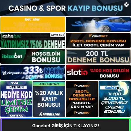
×
Gonebet GİRİŞ İÇİN TIKLAYINIZ!