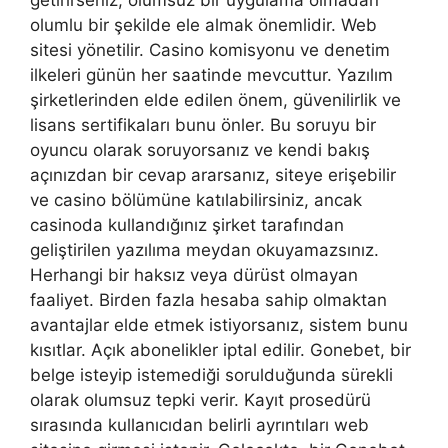
getirirseniz, olumsuz bir uygulama olmadan
olumlu bir şekilde ele almak önemlidir. Web
sitesi yönetilir. Casino komisyonu ve denetim
ilkeleri günün her saatinde mevcuttur. Yazılım
şirketlerinden elde edilen önem, güvenilirlik ve
lisans sertifikaları bunu önler. Bu soruyu bir
oyuncu olarak soruyorsanız ve kendi bakış
açınızdan bir cevap ararsanız, siteye erişebilir
ve casino bölümüne katılabilirsiniz, ancak
casinoda kullandığınız şirket tarafından
geliştirilen yazılıma meydan okuyamazsınız.
Herhangi bir haksız veya dürüst olmayan
faaliyet. Birden fazla hesaba sahip olmaktan
avantajlar elde etmek istiyorsanız, sistem bunu
kısıtlar. Açık abonelikler iptal edilir. Gonebet, bir
belge isteyip istemediği sorulduğunda sürekli
olarak olumsuz tepki verir. Kayıt prosedürü
sırasında kullanıcıdan belirli ayrıntıları web