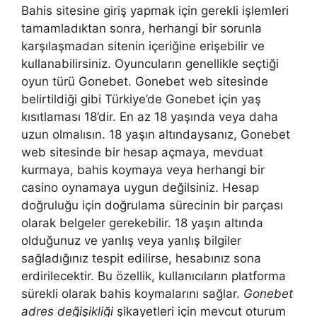
Bahis sitesine giriş yapmak için gerekli işlemleri
tamamladıktan sonra, herhangi bir sorunla
karşılaşmadan sitenin içeriğine erişebilir ve
kullanabilirsiniz. Oyuncuların genellikle seçtiği
oyun türü Gonebet. Gonebet web sitesinde
belirtildiği gibi Türkiye’de Gonebet için yaş
kısıtlaması 18’dir. En az 18 yaşında veya daha
uzun olmalısın. 18 yaşın altındaysanız, Gonebet
web sitesinde bir hesap açmaya, mevduat
kurmaya, bahis koymaya veya herhangi bir
casino oynamaya uygun değilsiniz. Hesap
doğruluğu için doğrulama sürecinin bir parçası
olarak belgeler gerekebilir. 18 yaşın altında
olduğunuz ve yanlış veya yanlış bilgiler
sağladığınız tespit edilirse, hesabınız sona
erdirilecektir. Bu özellik, kullanıcıların platforma
sürekli olarak bahis koymalarını sağlar.
Gonebet
adres değişikliği
şikayetleri için mevcut oturum