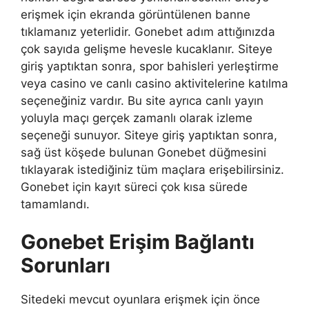
erişmek için ekranda görüntülenen banne
tıklamanız yeterlidir. Gonebet adım attığınızda
çok sayıda gelişme hevesle kucaklanır. Siteye
giriş yaptıktan sonra, spor bahisleri yerleştirme
veya casino ve canlı casino aktivitelerine katılma
seçeneğiniz vardır. Bu site ayrıca canlı yayın
yoluyla maçı gerçek zamanlı olarak izleme
seçeneği sunuyor. Siteye giriş yaptıktan sonra,
sağ üst köşede bulunan Gonebet düğmesini
tıklayarak istediğiniz tüm maçlara erişebilirsiniz.
Gonebet için kayıt süreci çok kısa sürede
tamamlandı.
Gonebet Erişim Bağlantı
Sorunları
Sitedeki mevcut oyunlara erişmek için önce