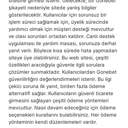
sitesine girmesi istenir. Gelecekte, bir Gonebet
şikayeti nedeniyle sitede yanlış bilgiler
gösterilecektir. Kullanıcılar için sorunsuz bir
işlem süreci sağlamak için, üyelik sürecinde
yardımcı olmak için müşteri desteği mevcuttur
ve olası sorunları ortadan kaldırır. Canlı destek
uygulaması ile yardım masası, sorunuza derhal
yanıt verir. Böylece kısa sürede hata yapmadan
siteye üye olabilirsiniz. Bu web sitesi, çeşitli
özellikleri aracılığıyla güvenle ilgili sorulara
çözümler sunmaktadır. Kullanıcılardan Gonebet
güvenilirliğini değerlendirmeleri istenir. Bu ilgi
çekici soruna ilk yanıt, birden fazla ödeme
alternatifi sağlar. Kullanıcıların güvenli ticarete
girmesini sağlayan çeşitli ödeme yöntemleri
mevcuttur. Nasıl devam edeceğiniz için ödeme
seçenekleri kurallarını bulabilirsiniz. Her ödeme
yönteminin kendi düzenlemeleri vardır.