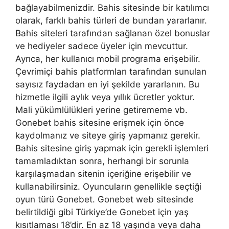
bağlayabilmenizdir. Bahis sitesinde bir katılımcı
olarak, farklı bahis türleri de bundan yararlanır.
Bahis siteleri tarafından sağlanan özel bonuslar
ve hediyeler sadece üyeler için mevcuttur.
Ayrıca, her kullanıcı mobil programa erişebilir.
Çevrimiçi bahis platformları tarafından sunulan
sayısız faydadan en iyi şekilde yararlanın. Bu
hizmetle ilgili aylık veya yıllık ücretler yoktur.
Mali yükümlülükleri yerine getirememe vb.
Gonebet bahis sitesine erişmek için önce
kaydolmanız ve siteye giriş yapmanız gerekir.
Bahis sitesine giriş yapmak için gerekli işlemleri
tamamladıktan sonra, herhangi bir sorunla
karşılaşmadan sitenin içeriğine erişebilir ve
kullanabilirsiniz. Oyuncuların genellikle seçtiği
oyun türü Gonebet. Gonebet web sitesinde
belirtildiği gibi Türkiye’de Gonebet için yaş
kısıtlaması 18’dir. En az 18 yaşında veya daha